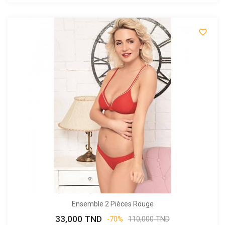

Ensemble 2 Pièces Rouge
33,000 TND
Prix
Prix
110,000 TND
-70%