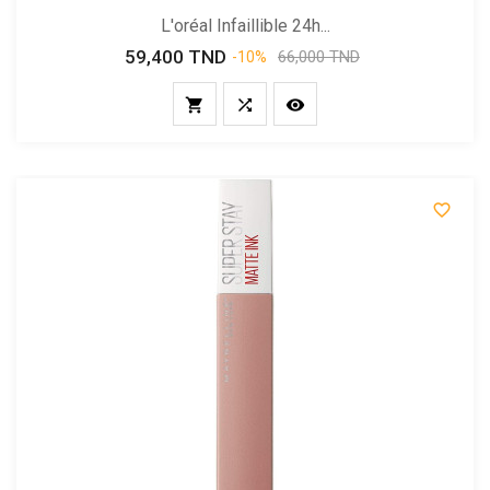
L'oréal Infaillible 24h...
59,400 TND
Prix
Prix
66,000 TND
-10%
de
base



