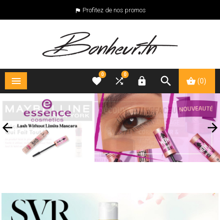
Profitez de nos promos

0
0





(0)

