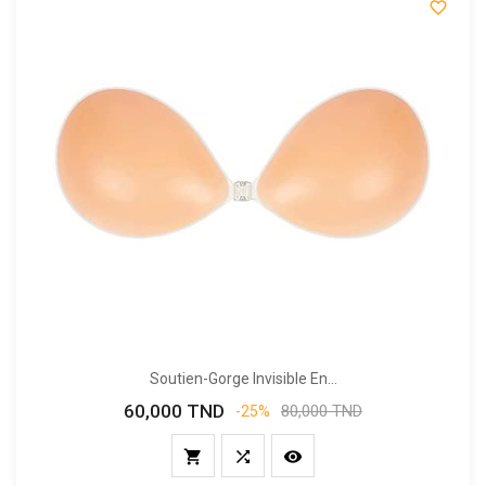

Soutien-Gorge Invisible En...
60,000 TND
Prix
Prix
80,000 TND
-25%
de
base


