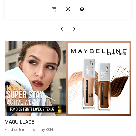
de
base





MAQUILLAGE
Fond de teint superstay 30H