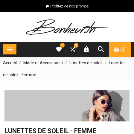
Profitez de nos promos

0
0





(0)
Accueil
Mode et Accessoires
Lunettes de soleil
Lunettes
de soleil - Femme
LUNETTES DE SOLEIL - FEMME