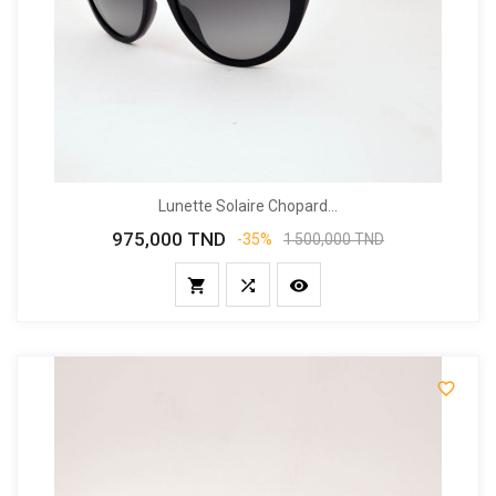
Lunette Solaire Chopard...
975,000 TND
Prix
Prix
-35%
1 500,000 TND
de
base



