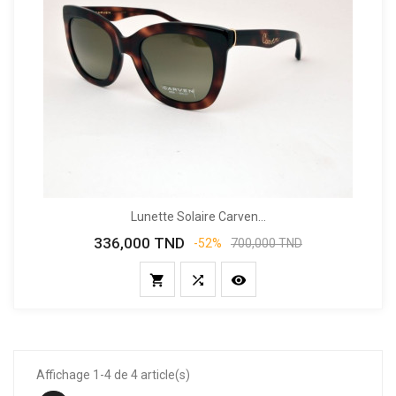
Lunette Solaire Carven...
336,000 TND
Prix
Prix
-52%
700,000 TND
de
base



Affichage 1-4 de 4 article(s)