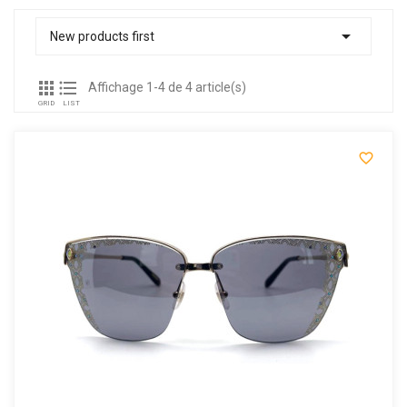

New products first


Affichage 1-4 de 4 article(s)
GRID
LIST
