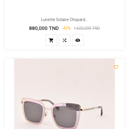
Lunette Solaire Chopard...
880,000 TND
Prix
Prix
-45%
1 600,000 TND
de
base



