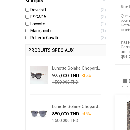
Marques
Une 
Davidoff
3
Que v
ESCADA
3
pour 
Lacoste
2
Notre
expri
Marc jacobs
1
Roberto Cavalli
3
Pass
Comm
PRODUITS SPECIAUX
une l
que 
Lunette Solaire Chopard...
Prix
Prix
975,000 TND
-35%
de

1 500,000 TND
base
GRID
Lunette Solaire Chopard...
Prix
Prix
880,000 TND
-45%
de
1 600,000 TND
base