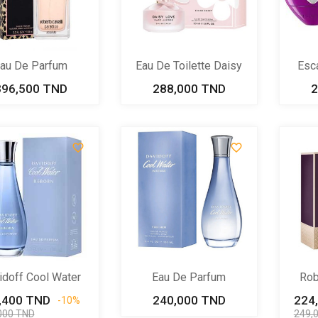
au De Parfum
Eau De Toilette Daisy
Esc
Roberto...
Love...
396,500 TND
Prix
288,000 TND
Prix
2


idoff Cool Water
Eau De Parfum
Rob
Parfum...
Davidoff Cool...
,400 TND
Prix
Prix
240,000 TND
Prix
224
-10%
de
000 TND
249,