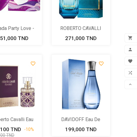
ada Party Love -
ROBERTO CAVALLI
Eau De...
AZZURRO Eau...
51,000 TND
Prix
271,000 TND
Prix

ADD

MON



FAV

COM

SCR
erto Cavalli Eau
DAVIDOFF Eau De
De...
Parfum...
,100 TND
Prix
Prix
199,000 TND
Prix
-10%
de
000 TND