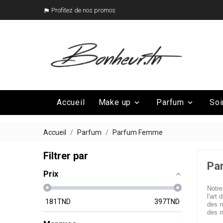
Profitez de nos promos

Accueil
Make up
Parfum
Soi


Mega Promo
Nos marques

Accueil
Parfum
Parfum Femme
Filtrer par
Pa
Prix
Notre
l'art
181
TND
397
TND
des n
des m