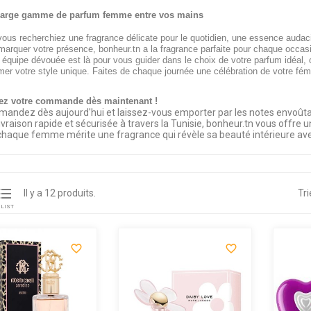
large gamme de parfum femme entre vos mains
ous recherchiez une fragrance délicate pour le quotidien, une essence audac
marquer votre présence, bonheur.tn a la fragrance parfaite pour chaque occas
 équipe dévouée est là pour vous guider dans le choix de votre parfum idéal, 
mer votre style unique. Faites de chaque journée une célébration de votre fém
ez votre commande dès maintenant !
andez dès aujourd'hui et laissez-vous emporter par les notes envoûta
ivraison rapide et sécurisée à travers la Tunisie, bonheur.tn vous offre
chaque femme mérite une fragrance qui révèle sa beauté intérieure ave

Il y a 12 produits.
Tri
LIST

