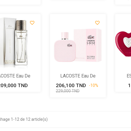
base


COSTE Eau De
LACOSTE Eau De
E
Parfum Pour...
Parfum...
P
209,000 TND
Prix
206,100 TND
Prix
Prix
1
-10%
de
229,000 TND
base
chage 1-12 de 12 article(s)