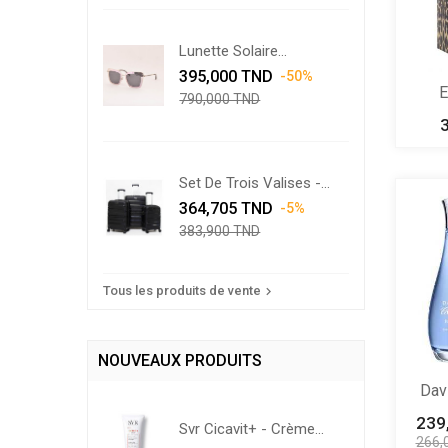
Lunette Solaire
Prix
Swarovski...
Prix
395,000 TND
-50%
de
E
790,000 TND
base
Set De Trois Valises -
Prix
Noir
Prix
364,705 TND
-5%
de
383,900 TND
base
Tous les produits de vente

NOUVEAUX PRODUITS
Dav
239
Svr Cicavit+ - Crème...
266,