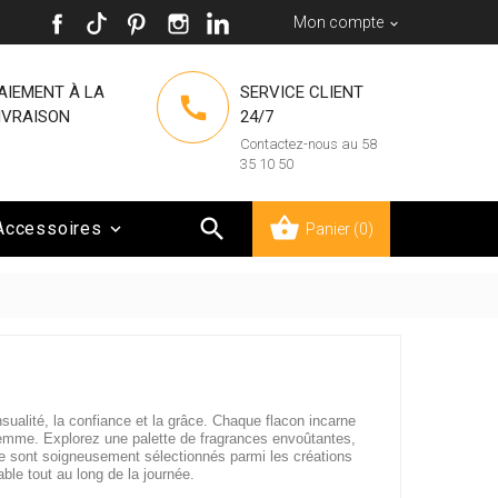
Mon compte

AIEMENT À LA
SERVICE CLIENT

IVRAISON
24/7
Contactez-nous au 58
35 10 50

Accessoires

Panier
(0)
ualité, la confiance et la grâce. Chaque flacon incarne
e femme. Explorez une palette de fragrances envoûtantes,
e sont soigneusement sélectionnés parmi les créations
ble tout au long de la journée.