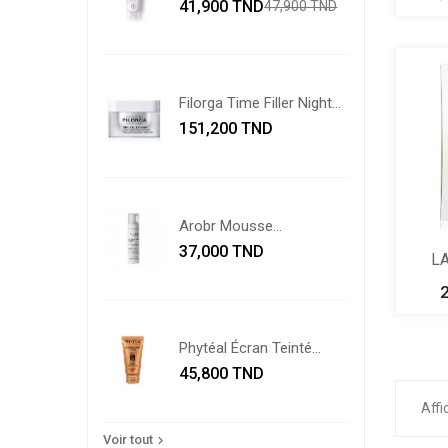
Prix
Prix
41,900 TND
47,900 TND
de
base
Filorga Time Filler Night...
Prix
151,200 TND
Arobr Mousse
Prix
Nettoyante...
37,000 TND
LA
Phytéal Écran Teinté
Prix
Bége...
45,800 TND
Affi
Voir tout
