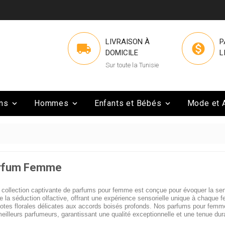
LIVRAISON À
P


DOMICILE
L
Sur toute la Tunisie
ns
Hommes
Enfants et Bébés
Mode et 



rfum Femme
 collection captivante de parfums pour femme est conçue pour évoquer la sens
 de la séduction olfactive, offrant une expérience sensorielle unique à chaqu
otes florales délicates aux accords boisés profonds. Nos parfums pour femm
eilleurs parfumeurs, garantissant une qualité exceptionnelle et une tenue dura