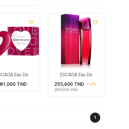
base


SCADA Eau De
ESCADA Eau De
arfum Show...
Parfum...
81,000 TND
Prix
255,600 TND
Prix
Prix
-10%
de
284,000 TND
base
1