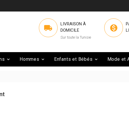
LIVRAISON À
P


DOMICILE
L
Sur toute la Tunisie
ns
Hommes
Enfants et Bébés
Mode et 



nt