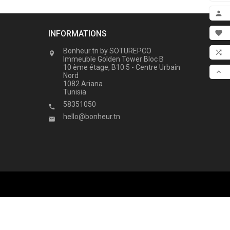
ADD

MON
INFORMATIONS

FAV
Bonheur.tn by SOTUREPCO


Immeuble Golden Tower Bloc B
10 ème étage, B10.5 - Centre Urbain
COM

Nord
1082 Ariana
SCR
Tunisia
58351050

hello@bonheur.tn
