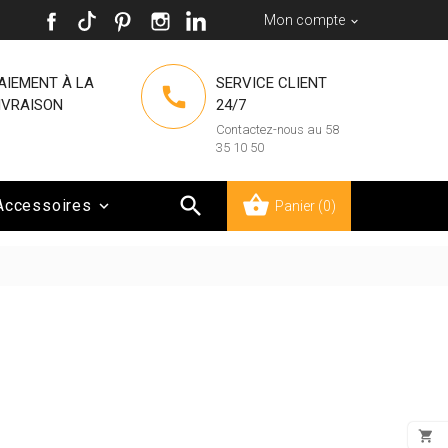
Mon compte

AIEMENT À LA
SERVICE CLIENT

IVRAISON
24/7
Contactez-nous au 58
35 10 50

Accessoires

Panier
(0)
