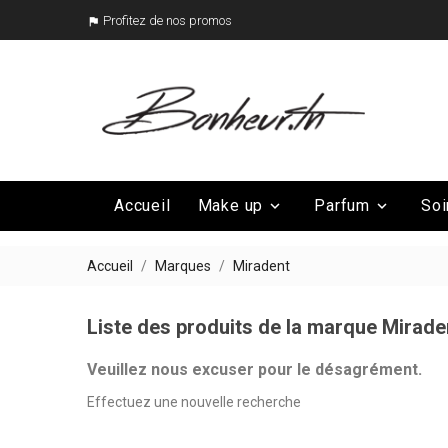
Profitez de nos promos

Accueil
Make up
Parfum
Soi


Mega Promo
Nos marques

Accueil
Marques
Miradent
Liste des produits de la marque Mirade
Veuillez nous excuser pour le désagrément.
Effectuez une nouvelle recherche