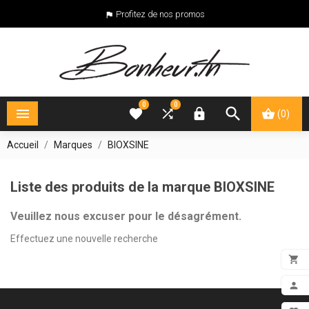
Profitez de nos promos

0
0





(0)
Accueil
Marques
BIOXSINE
Liste des produits de la marque BIOXSINE
Veuillez nous excuser pour le désagrément.
Effectuez une nouvelle recherche

ADD

MON