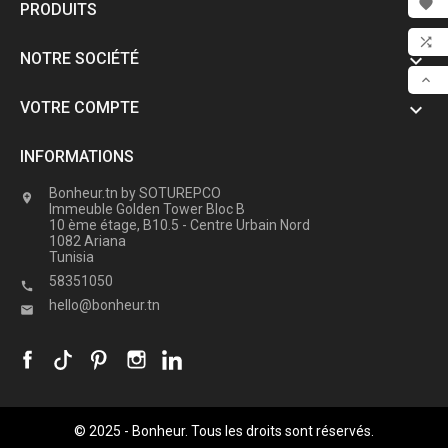

PRODUITS

FAV

NOTRE SOCIÉTÉ

COM

VOTRE COMPTE

SCR
INFORMATIONS
Bonheur.tn by SOTUREPCO

Immeuble Golden Tower Bloc B
10 ème étage, B10.5 - Centre Urbain Nord
1082 Ariana
Tunisia
58351050

hello@bonheur.tn

© 2025 - Bonheur. Tous les droits sont réservés.