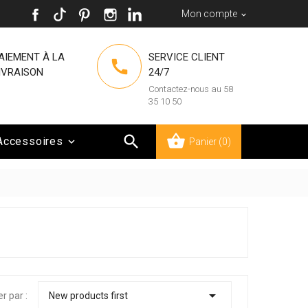
Mon compte

AIEMENT À LA
SERVICE CLIENT

IVRAISON
24/7
Contactez-nous au 58
35 10 50

Accessoires

Panier
(0)

er par :
New products first