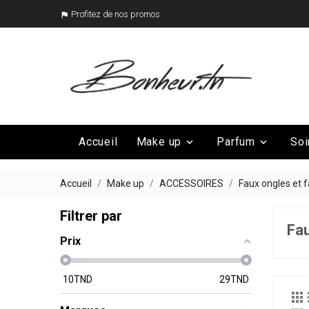
Profitez de nos promos

Accueil
Make up
Parfum
Soi


Mega Promo
Nos marques

Accueil
Make up
ACCESSOIRES
Faux ongles et f
Filtrer par
Fau
Prix
10
TND
29
TND
