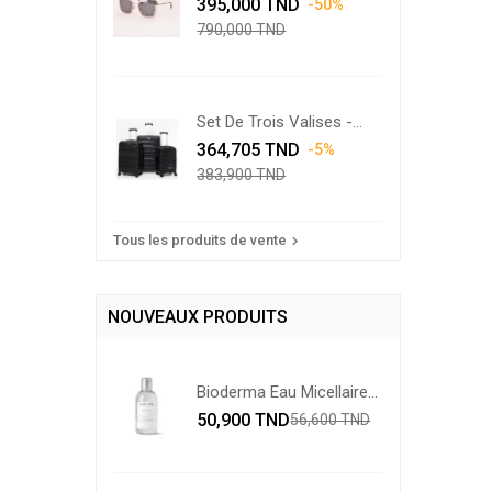
Prix
Swarovski...
Prix
395,000 TND
-50%
de
790,000 TND
base
Set De Trois Valises -
Prix
Noir
Prix
364,705 TND
-5%
de
383,900 TND
base
Tous les produits de vente

NOUVEAUX PRODUITS
Bioderma Eau Micellaire...
Prix
Prix
50,900 TND
56,600 TND
de
base