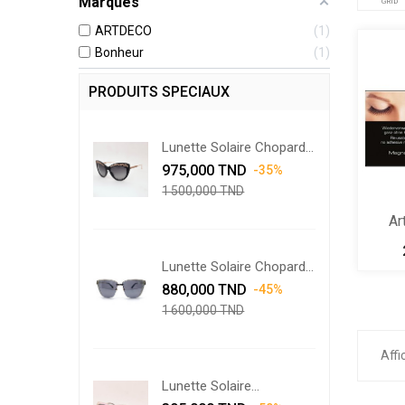
Marques
GRID
ARTDECO
1
Bonheur
1
PRODUITS SPECIAUX
Lunette Solaire Chopard...
Prix
Prix
975,000 TND
-35%
de
1 500,000 TND
base
Ar
Lunette Solaire Chopard...
Prix
Prix
880,000 TND
-45%
de
1 600,000 TND
base
Affi
Lunette Solaire