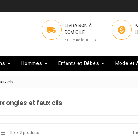
LIVRAISON À
P


DOMICILE
L
Sur toute la Tunisie
ns
Hommes
Enfants et Bébés
Mode et 



aux cils
x ongles et faux cils

Il y a 2 produits.
Tri