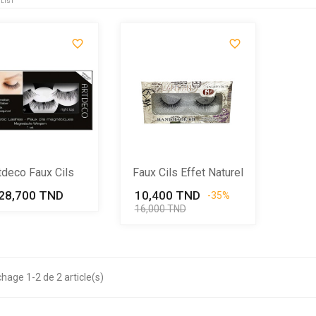
LIST


tdeco Faux Cils
Faux Cils Effet Naturel
Magnétiques
6D
28,700 TND
Prix
10,400 TND
Prix
Prix
-35%
de
16,000 TND
base
chage 1-2 de 2 article(s)