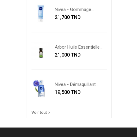
Nivea - Gommage
Prix
Visage...
21,700 TND
Arbor Huile Essentielle
Prix
De...
21,000 TND
Nivea - Démaquillant
Prix
Yeux...
19,500 TND
Voir tout
