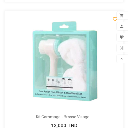


FILTER
ADD

MON

FAV

COM

SCR
Kit Gommage - Brosse Visage...
12,000 TND
Prix