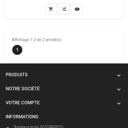



Affichage 1-2 de 2 article(s)
1
PRODUITS

NOTRE SOCIÉTÉ

VOTRE COMPTE

INFORMATIONS
Bonheur.tn by SOTUREPCO