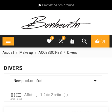
Profitez de nos promos

0
0





(0)
Accueil
Make up
ACCESSOIRES
Divers
DIVERS

New products first


Affichage 1-2 de 2 article(s)
GRID
LIST