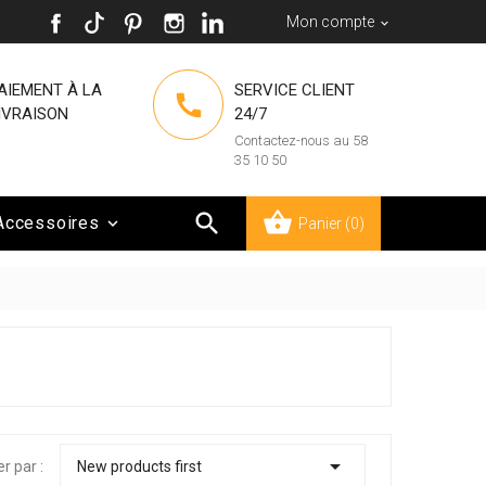
Mon compte

AIEMENT À LA
SERVICE CLIENT

IVRAISON
24/7
Contactez-nous au 58
35 10 50

Accessoires

Panier
(0)

er par :
New products first