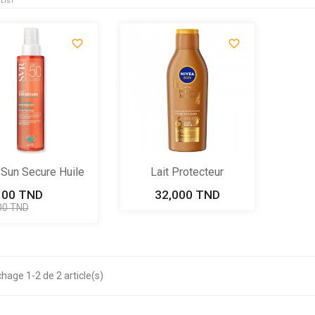
LIST


Sun Secure Huile
Lait Protecteur
Séche...
Carotène...
100 TND
Prix
Prix
32,000 TND
Prix
de
00 TND
base
chage 1-2 de 2 article(s)