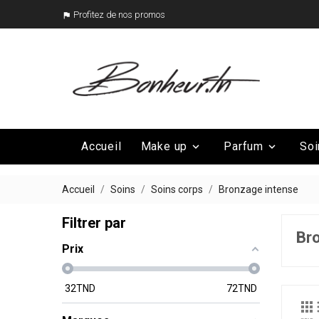
Profitez de nos promos

Accueil
Make up
Parfum
Soi


Mega Promo
Nos marques

Accueil
Soins
Soins corps
Bronzage intense
Filtrer par
Br
Prix
32
TND
72
TND
