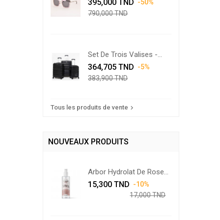
Prix
Swarovski...
Prix
395,000 TND
-50%
de
790,000 TND
base
Set De Trois Valises -
Prix
Noir
Prix
364,705 TND
-5%
de
383,900 TND
base
Tous les produits de vente

NOUVEAUX PRODUITS
Arbor Hydrolat De Rose
Prix
De...
Prix
15,300 TND
-10%
de
17,000 TND
base