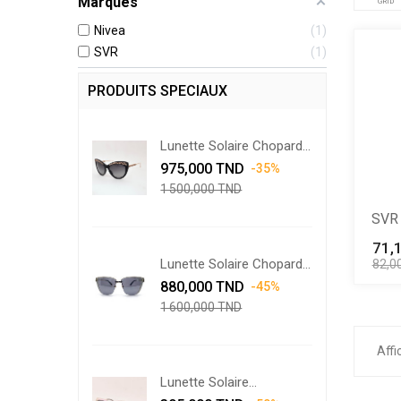
Marques
GRID
Nivea
1
SVR
1
PRODUITS SPECIAUX
Lunette Solaire Chopard...
Prix
Prix
975,000 TND
-35%
de
1 500,000 TND
base
SVR 
71,
Lunette Solaire Chopard...
82,0
Prix
Prix
880,000 TND
-45%
de
1 600,000 TND
base
Affi
Lunette Solaire