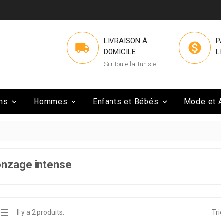
LIVRAISON À
P


DOMICILE
L
Sur toute la Tunisie
ns
Hommes
Enfants et Bébés
Mode et 



onzage intense

Il y a 2 produits.
Tri