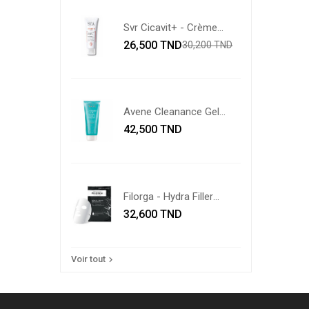
Svr Cicavit+ - Crème...
Prix
Prix
26,500 TND
30,200 TND
de
base
Avene Cleanance Gel
Prix
Net...
42,500 TND
Filorga - Hydra Filler
Prix
Mask...
32,600 TND
Voir tout
