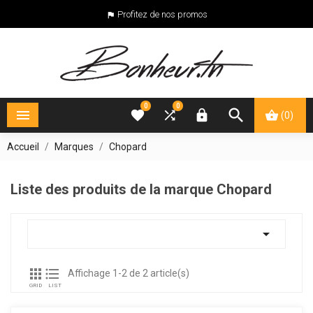
Profitez de nos promos

0
0





(0)
Accueil
Marques
Chopard
Liste des produits de la marque Chopard



Affichage 1-2 de 2 article(s)
GRID
LIST