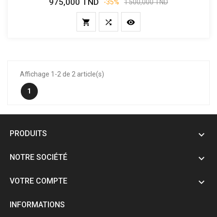
975,000 TND
Prix
Prix
-35%
1 500,000 TND
de
base



Affichage 1-2 de 2 article(s)
1
PRODUITS

NOTRE SOCIÉTÉ

VOTRE COMPTE

INFORMATIONS