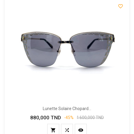

Lunette Solaire Chopard...
880,000 TND
Prix
Prix
-45%
1 600,000 TND
de
base


