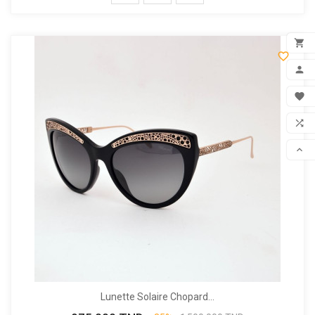


ADD

MON

FAV

COM

SCR
Lunette Solaire Chopard...