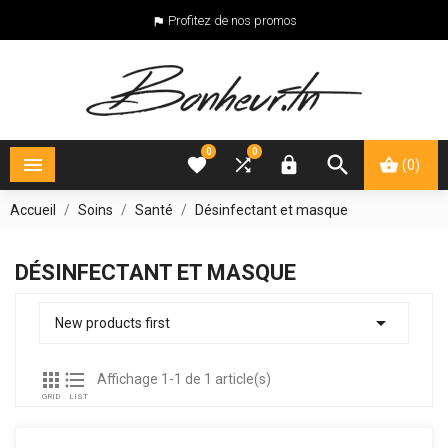
Profitez de nos promos

0
0





(0)
Accueil
Soins
Santé
Désinfectant et masque
DÉSINFECTANT ET MASQUE

New products first


Affichage 1-1 de 1 article(s)
GRID
LIST