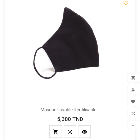


FILTER
ADD

MON

Masque Lavable Réutilisable...
FAV

5,300 TND
Prix
COM




SCR