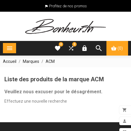
Profitez de nos promos

0
0





(0)
Accueil
Marques
ACM
Liste des produits de la marque ACM
Veuillez nous excuser pour le désagrément.
Effectuez une nouvelle recherche

ADD

MON