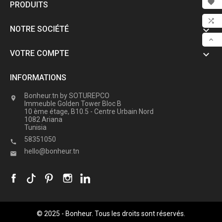

PRODUITS

FAV

NOTRE SOCIÉTÉ

COM

VOTRE COMPTE

SCR
INFORMATIONS
Bonheur.tn by SOTUREPCO

Immeuble Golden Tower Bloc B
10 ème étage, B10.5 - Centre Urbain Nord
1082 Ariana
Tunisia
58351050

hello@bonheur.tn

© 2025 - Bonheur. Tous les droits sont réservés.