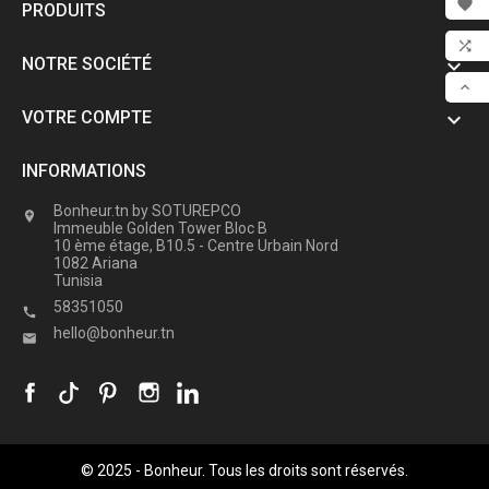

PRODUITS

FAV

NOTRE SOCIÉTÉ

COM

VOTRE COMPTE

SCR
INFORMATIONS
Bonheur.tn by SOTUREPCO

Immeuble Golden Tower Bloc B
10 ème étage, B10.5 - Centre Urbain Nord
1082 Ariana
Tunisia
58351050

hello@bonheur.tn

© 2025 - Bonheur. Tous les droits sont réservés.