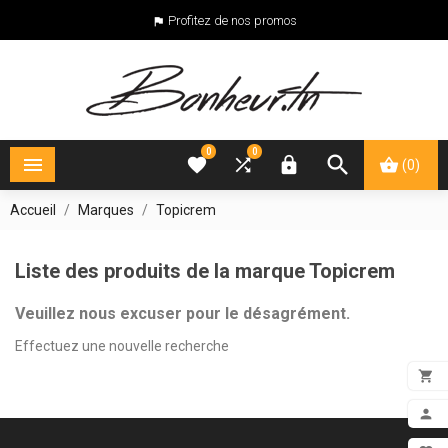
Profitez de nos promos

0
0





(0)
Accueil
Marques
Topicrem
Liste des produits de la marque Topicrem
Veuillez nous excuser pour le désagrément.
Effectuez une nouvelle recherche

ADD

MON