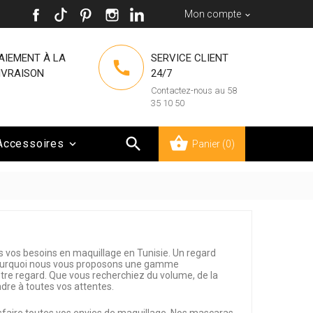
Mon compte

AIEMENT À LA
SERVICE CLIENT

IVRAISON
24/7
Contactez-nous au 58
35 10 50

Accessoires

Panier
(0)
s vos besoins en maquillage en Tunisie. Un regard
 pourquoi nous vous proposons une gamme
tre regard. Que vous recherchiez du volume, de la
dre à toutes vos attentes.