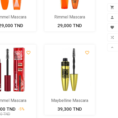

ADD
mmel Mascara
Rimmel Mascara

candal’eyes...
Scandal’eyes...
29,000 TND
Prix
29,000 TND
Prix
MON

FAV

COM



SCR
mmel Mascara
Maybelline Mascara
Wonder Vol...
Big Shot...
200 TND
Prix
Prix
39,300 TND
Prix
-5%
de
00 TND
base