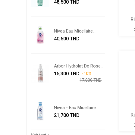
Prix
GELEE...
48,500 TND
R
Nivea Eau Micellaire
Prix
Rose...
40,500 TND
Arbor Hydrolat De Rose
Prix
De...
Prix
15,300 TND
-10%
de
17,000 TND
base
Nivea - Eau Micellaire
Prix
3en1...
R
21,700 TND
S
Voir tout