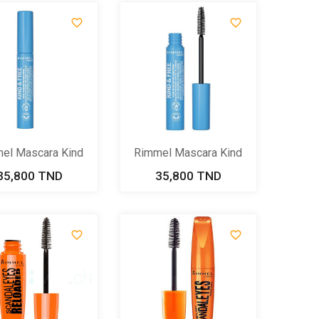


el Mascara Kind
Rimmel Mascara Kind
& Free...
& Free...
35,800 TND
Prix
35,800 TND
Prix

