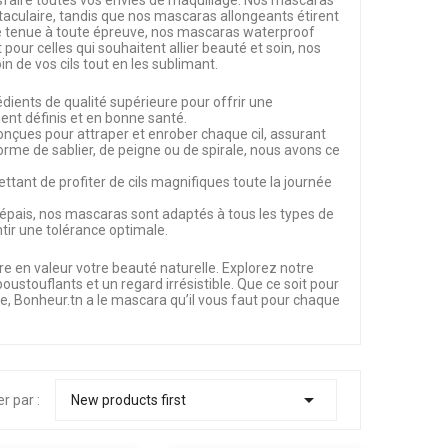
sfaire toutes vos envies de maquillage. Nos mascaras
ctaculaire, tandis que nos mascaras allongeants étirent
une tenue à toute épreuve, nos mascaras waterproof
 pour celles qui souhaitent allier beauté et soin, nos
n de vos cils tout en les sublimant.
dients de qualité supérieure pour offrir une
ent définis et en bonne santé.
nçues pour attraper et enrober chaque cil, assurant
rme de sablier, de peigne ou de spirale, nous avons ce
ant de profiter de cils magnifiques toute la journée
ou épais, nos mascaras sont adaptés à tous les types de
tir une tolérance optimale.
 en valeur votre beauté naturelle. Explorez notre
ustouflants et un regard irrésistible. Que ce soit pour
e, Bonheur.tn a le mascara qu’il vous faut pour chaque

er par :
New products first