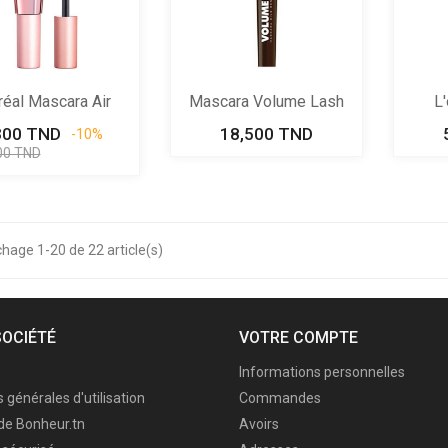
réal Mascara Air
Mascara Volume Lash
L
Mega...
Brown
300 TND
Prix
Prix
18,500 TND
Prix
-10%
de
00 TND
base
chage 1-20 de 22 article(s)
SOCIÉTÉ
VOTRE COMPTE
Informations personnelles
 générales d'utilisation
Commandes
de Bonheur.tn
Avoirs