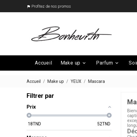
Profitez de nos promos

Accueil
Make up
Parfum
Soi


Mega Promo
Nos marques

Accueil
Make up
YEUX
Mascara
Filtrer par
Ma
Prix
Bienv
capt
excep
18
TND
52
TND
longu
Déc