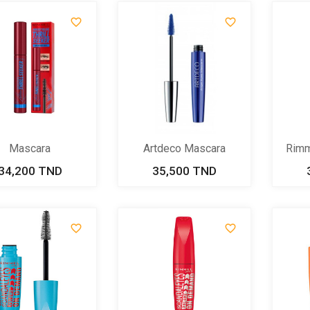


Mascara
Artdeco Mascara
Rimm
nder'volume...
Angel Eyes...
34,200 TND
Prix
35,500 TND
Prix

