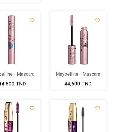


elline - Mascara
Maybelline - Mascara
Lash...
Lash...
44,600 TND
Prix
44,600 TND
Prix

