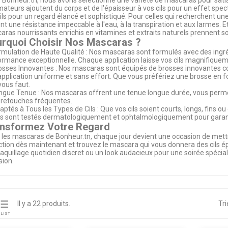
 Bonheur.tn, nous avons sélectionné une variété de mascaras pour sati
ateurs ajoutent du corps et de l'épaisseur à vos cils pour un effet spe
ils pour un regard élancé et sophistiqué. Pour celles qui recherchent 
nt une résistance impeccable à l'eau, à la transpiration et aux larmes. Et
ras nourrissants enrichis en vitamines et extraits naturels prennent soi
rquoi Choisir Nos Mascaras ?
rmulation de Haute Qualité : Nos mascaras sont formulés avec des ingré
rmance exceptionnelle. Chaque application laisse vos cils magnifiquem
osses Innovantes : Nos mascaras sont équipés de brosses innovantes co
pplication uniforme et sans effort. Que vous préfériez une brosse en fo
 vous faut.
ngue Tenue : Nos mascaras offrent une tenue longue durée, vous permett
 retouches fréquentes.
aptés à Tous les Types de Cils : Que vos cils soient courts, longs, fins 
 Ils sont testés dermatologiquement et ophtalmologiquement pour garan
nsformez Votre Regard
les mascaras de Bonheur.tn, chaque jour devient une occasion de mettre
ction dès maintenant et trouvez le mascara qui vous donnera des cils épo
quillage quotidien discret ou un look audacieux pour une soirée spécial
sion.

Il y a 22 produits.
Tri
LIST