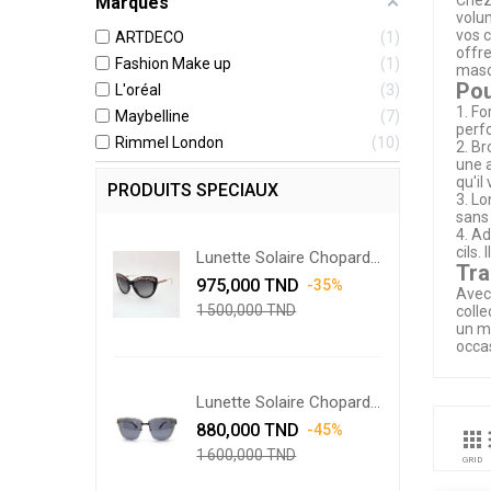
Chez
Marques
volum
vos c
ARTDECO
1
offre
Fashion Make up
1
masca
Pou
L'oréal
3
1. Fo
Maybelline
7
perfo
Rimmel London
10
2. Br
une a
qu'il
PRODUITS SPECIAUX
3. Lo
sans
4. Ad
cils.
Lunette Solaire Chopard...
Tra
Prix
Prix
975,000 TND
-35%
Avec 
de
1 500,000 TND
colle
base
un ma
occa
Lunette Solaire Chopard...
Prix
Prix
880,000 TND
-45%

de
1 600,000 TND
base
GRID