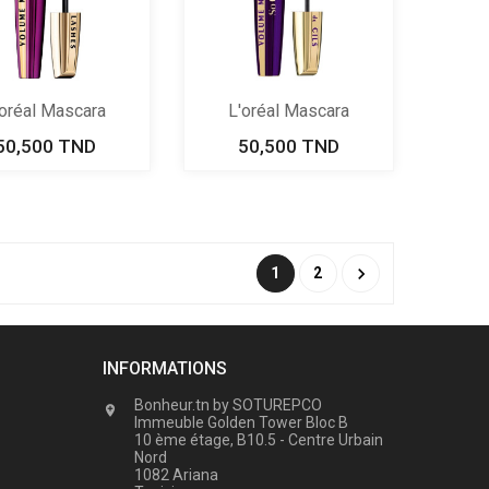
'oréal Mascara
L'oréal Mascara
Volume...
Volume...
50,500 TND
Prix
50,500 TND
Prix

1
2
INFORMATIONS
Bonheur.tn by SOTUREPCO

Immeuble Golden Tower Bloc B
10 ème étage, B10.5 - Centre Urbain
Nord
1082 Ariana