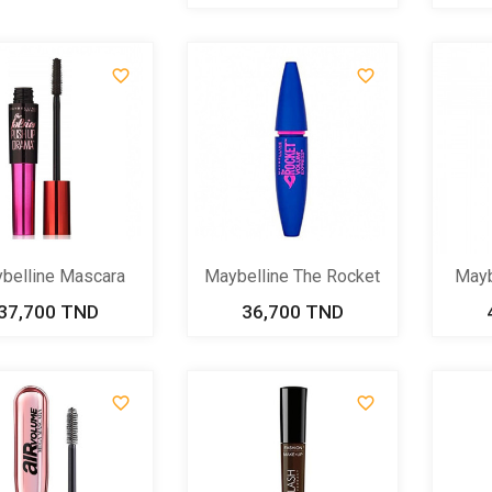


belline Mascara
Maybelline The Rocket
Mayb
Faux...
Noir...
37,700 TND
Prix
36,700 TND
Prix

