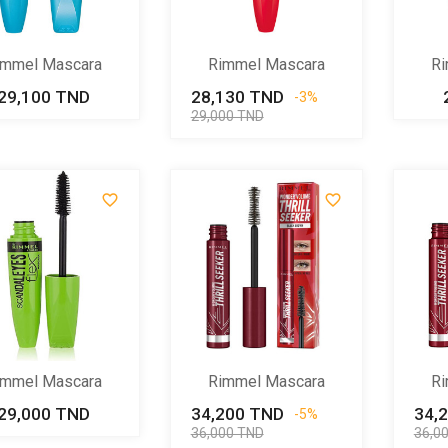
immel Mascara
Rimmel Mascara
Ri
Scandaleyes...
Scandl'eyes...
S
29,100 TND
Prix
28,130 TND
Prix
Prix
-3%
de
29,000 TND
base


immel Mascara
Rimmel Mascara
Ri
candal'eyes...
Wonder Vol...
29,000 TND
Prix
34,200 TND
Prix
Prix
34,
-5%
de
36,000 TND
36,0
base