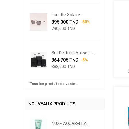
Lunette Solaire
Prix
Swarovski...
Prix
395,000 TND
-50%
de
790,000 TND
base
Set De Trois Valises -
Prix
Noir
Prix
364,705 TND
-5%
de
383,900 TND
Wo
base
Tous les produits de vente

NOUVEAUX PRODUITS
NUXE AQUABELLA