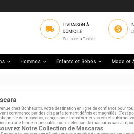
LIVRAISON À
P


DOMICILE
L
Sur toute la Tunisie
ns
Hommes
Enfants et Bébés
Mode et 



scara
enue chez Bonheur.tn, votre destination en ligne de confiance pour tou
ivant commence par des cils parfaitement définis et magnifiés. C’est
tionnelle de mascaras, conçus pour transformer vos cils et sublimer vo
eur ou une tenue impeccable, notre sélection de mascaras saura répon
ouvrez Notre Collection de Mascaras