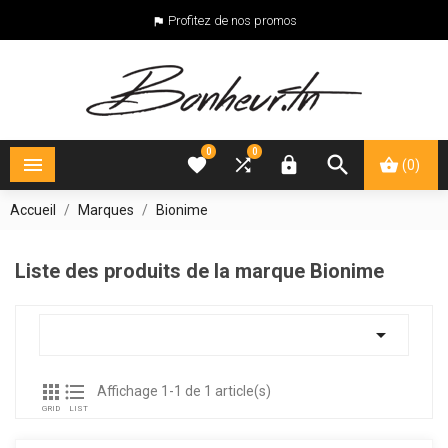
Profitez de nos promos

0
0





(0)
Accueil
Marques
Bionime
Liste des produits de la marque Bionime



Affichage 1-1 de 1 article(s)
GRID
LIST