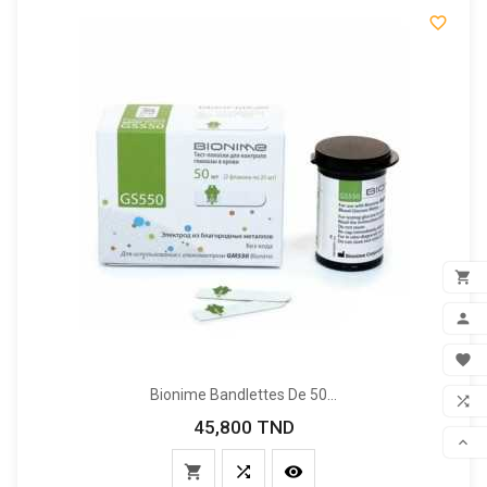


ADD

MON

FAV
Bionime Bandlettes De 50...

45,800 TND
Prix
COM




SCR