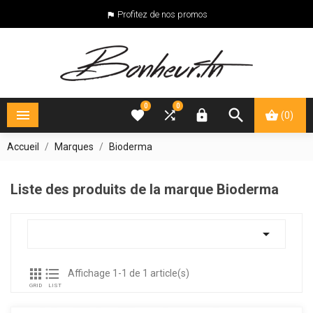
Profitez de nos promos

0
0





(0)
Accueil
Marques
Bioderma
Liste des produits de la marque Bioderma



Affichage 1-1 de 1 article(s)
GRID
LIST