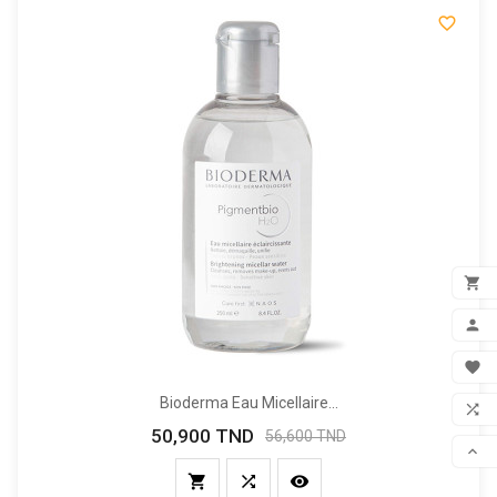


ADD

MON

FAV
Bioderma Eau Micellaire...

50,900 TND
Prix
Prix
56,600 TND
COM

de
base



SCR