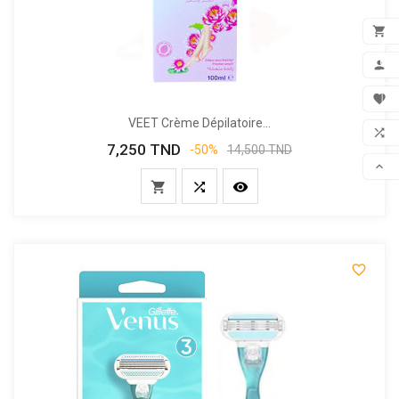

FILTER
ADD

MON

VEET Crème Dépilatoire...
FAV

7,250 TND
Prix
Prix
-50%
14,500 TND
COM
de

base



SCR
