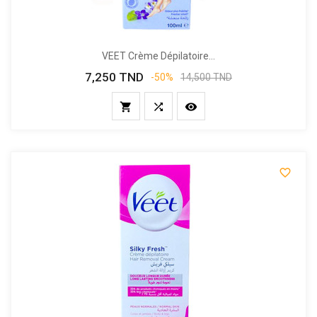
VEET Crème Dépilatoire...
7,250 TND
Prix
Prix
-50%
14,500 TND
de
base



