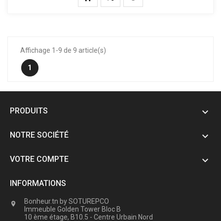
Affichage 1-9 de 9 article(s)
1
PRODUITS

NOTRE SOCIÉTÉ

VOTRE COMPTE

INFORMATIONS
Bonheur.tn by SOTUREPCO

Immeuble Golden Tower Bloc B
10 ème étage, B10.5 - Centre Urbain Nord