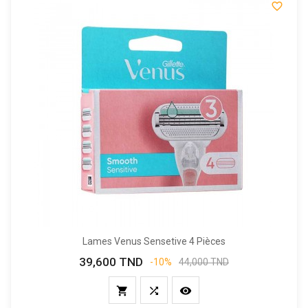

Lames Venus Sensetive 4 Pièces
39,600 TND
Prix
Prix
-10%
44,000 TND
de
base


