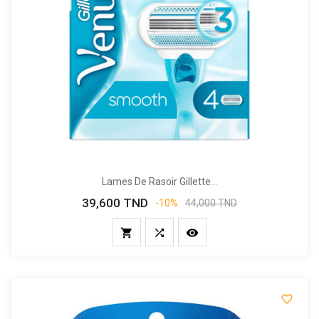
Lames De Rasoir Gillette...
39,600 TND
Prix
Prix
-10%
44,000 TND
de
base



