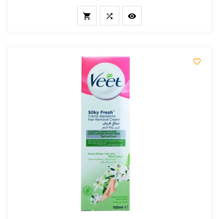



