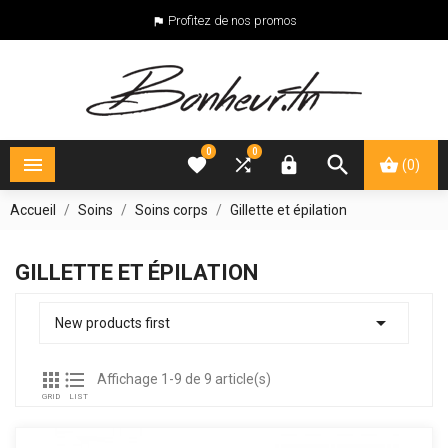
Profitez de nos promos

0
0





(0)
Accueil
Soins
Soins corps
Gillette et épilation
GILLETTE ET ÉPILATION

New products first


Affichage 1-9 de 9 article(s)
GRID
LIST