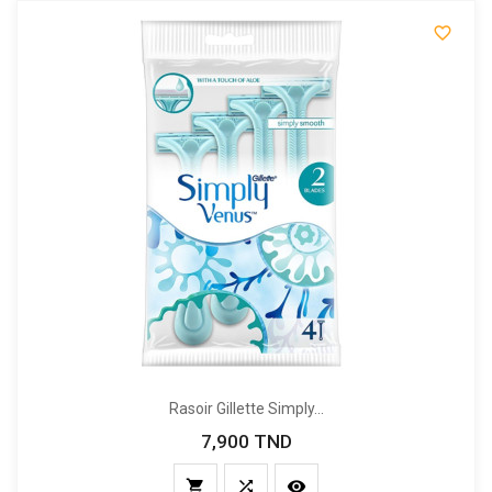

Rasoir Gillette Simply...
7,900 TND
Prix


