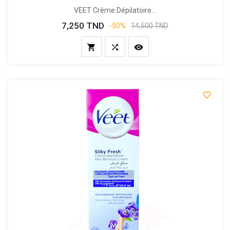
VEET Crème Dépilatoire...
7,250 TND
Prix
Prix
-50%
14,500 TND
de
base



