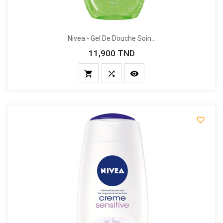
Nivea - Gel De Douche Soin...
11,900 TND
Prix



