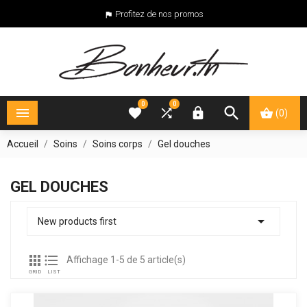
Profitez de nos promos

0
0





(0)
Accueil
Soins
Soins corps
Gel douches
GEL DOUCHES

New products first


Affichage 1-5 de 5 article(s)
GRID
LIST