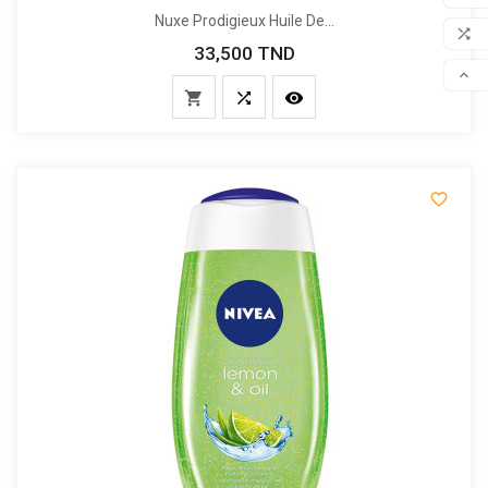
Nuxe Prodigieux Huile De...
FAV

33,500 TND
Prix
COM




SCR
