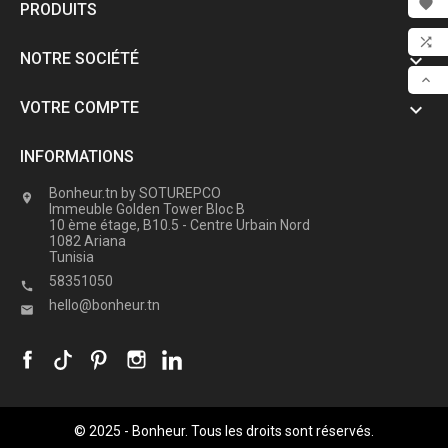

PRODUITS

FAV

NOTRE SOCIÉTÉ

COM

VOTRE COMPTE

SCR
INFORMATIONS
Bonheur.tn by SOTUREPCO

Immeuble Golden Tower Bloc B
10 ème étage, B10.5 - Centre Urbain Nord
1082 Ariana
Tunisia
58351050

hello@bonheur.tn

© 2025 - Bonheur. Tous les droits sont réservés.