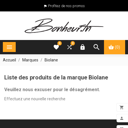
Profitez de nos promos

0
0





(0)
Accueil
Marques
Biolane
Liste des produits de la marque Biolane
Veuillez nous excuser pour le désagrément.
Effectuez une nouvelle recherche

ADD

MON