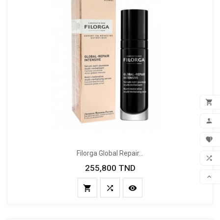

FILTER
ADD

MON

Filorga Global Repair...
FAV

255,800 TND
Prix
COM




SCR