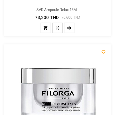
SVR Ampoule Relax 15ML
73,200 TND
Prix
Prix
76,600 TND
de
base



