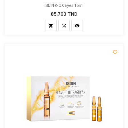
ISDIN K-OX Eyes 15ml
85,700 TND
Prix



