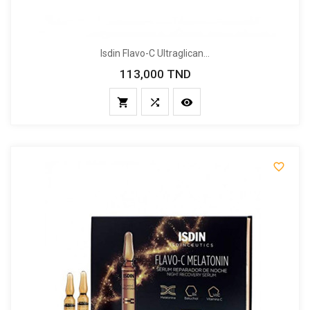
Isdin Flavo-C Ultraglican...
113,000 TND
Prix



