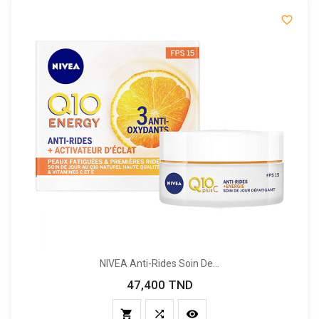

NIVEA Anti-Rides Soin De...
47,400 TND
Prix


