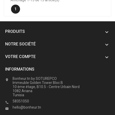
Affichage 1-15 de 15 article(s)
1
PRODUITS

NOTRE SOCIÉTÉ

VOTRE COMPTE

INFORMATIONS
Bonheur.tn by SOTUREPCO

Immeuble Golden Tower Bloc B
10 ème étage, B10.5 - Centre Urbain Nord
1082 Ariana
Tunisia
58351050

hello@bonheur.tn
