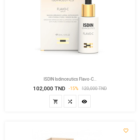
ISDIN Isdinceutics Flavo-C...
102,000 TND
Prix
Prix
-15%
120,000 TND
de
base



