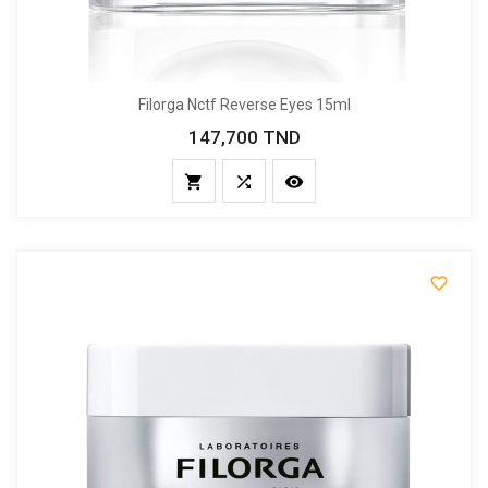
Filorga Nctf Reverse Eyes 15ml
147,700 TND
Prix



