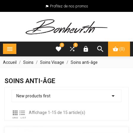
Profitez de nos promos

0
0





(0)
Accueil
Soins
Soins Visage
Soins anti-âge
SOINS ANTI-ÂGE

New products first


Affichage 1-15 de 15 article(s)
GRID
LIST