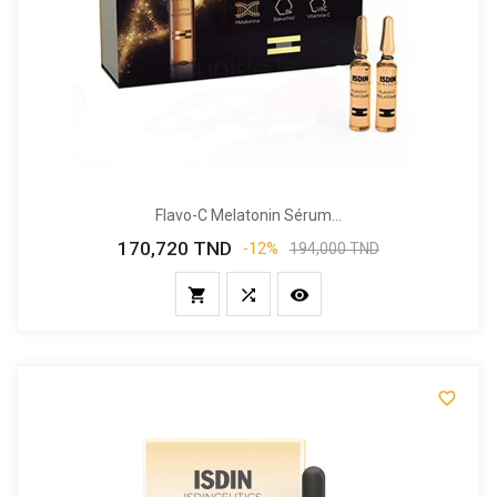
Flavo-C Melatonin Sérum...
170,720 TND
Prix
Prix
-12%
194,000 TND
de
base



