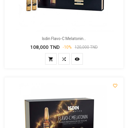
Isdin Flavo-C Melatonin...
108,000 TND
Prix
Prix
-10%
120,000 TND
de
base



