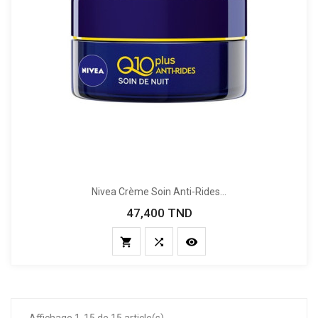
Nivea Crème Soin Anti-Rides...
47,400 TND
Prix


