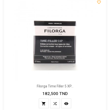

Filorga Time Filler 5 XP...
182,500 TND
Prix


