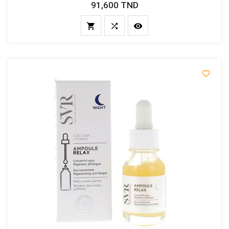
91,600 TND
Prix



