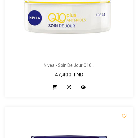
Nivea - Soin De Jour Q10...
47,400 TND
Prix



