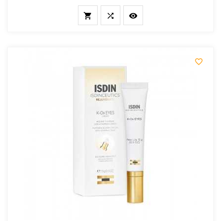



