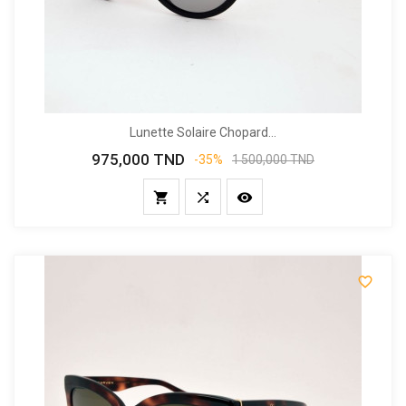
Lunette Solaire Chopard...
975,000 TND
Prix
Prix
-35%
1 500,000 TND
de
base



