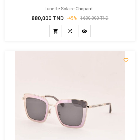
Lunette Solaire Chopard...
880,000 TND
Prix
Prix
-45%
1 600,000 TND
de
base



