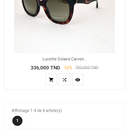
Lunette Solaire Carven...
336,000 TND
Prix
Prix
-52%
700,000 TND
de
base



Affichage 1-4 de 4 article(s)
1