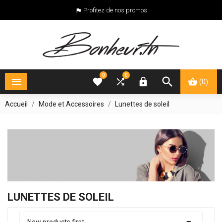
Profitez de nos promos

0
0





(0)
Accueil
Mode et Accessoires
Lunettes de soleil
LUNETTES DE SOLEIL

New products first