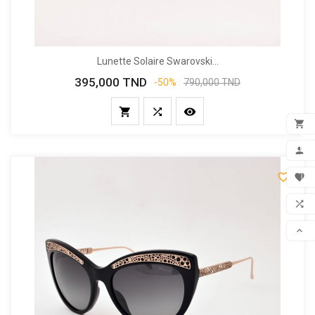
Lunette Solaire Swarovski...
395,000 TND
Prix
Prix
-50%
790,000 TND
de
base




FILTER
ADD

MON


FAV

COM

SCR