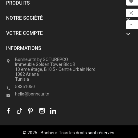

PRODUITS

FAV

NOTRE SOCIÉTÉ

COM

VOTRE COMPTE

SCR
INFORMATIONS
Bonheur.tn by SOTUREPCO

Immeuble Golden Tower Bloc B
10 ème étage, B10.5 - Centre Urbain Nord
1082 Ariana
Tunisia
58351050

hello@bonheur.tn

© 2025 - Bonheur. Tous les droits sont réservés.