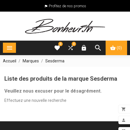
Profitez de nos promos

0
0





(0)
Accueil
Marques
Sesderma
Liste des produits de la marque Sesderma
Veuillez nous excuser pour le désagrément.
Effectuez une nouvelle recherche

ADD

MON