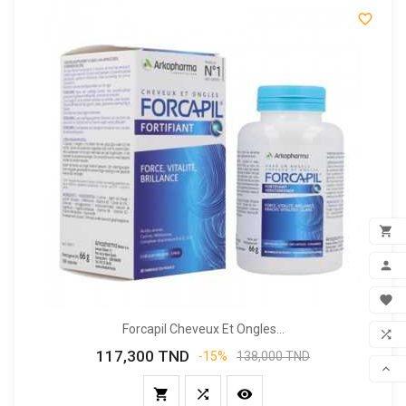


ADD

MON

FAV
Forcapil Cheveux Et Ongles...

117,300 TND
Prix
Prix
-15%
138,000 TND
COM
de

base



SCR