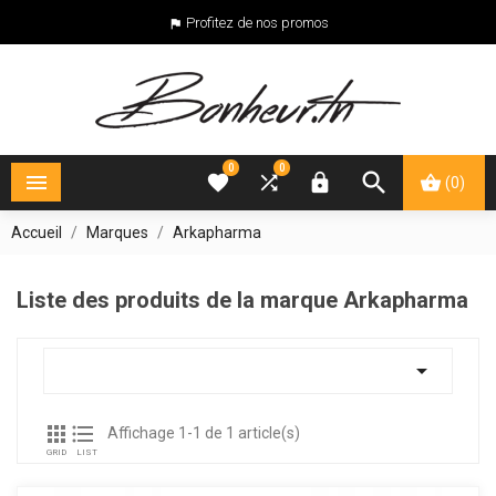
Profitez de nos promos

0
0





(0)
Accueil
Marques
Arkapharma
Liste des produits de la marque Arkapharma



Affichage 1-1 de 1 article(s)
GRID
LIST