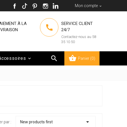
Mon compte

AIEMENT À LA
SERVICE CLIENT

IVRAISON
24/7
Contactez-nous au 58
35 10 50

Accessoires

Panier
(0)

er par :
New products first