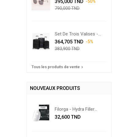
Prix
Swarovski...
Prix
395,000 TND
-50%
de
790,000 TND
base
Set De Trois Valises -
Prix
Noir
Prix
364,705 TND
-5%
de
383,900 TND
base
Tous les produits de vente

NOUVEAUX PRODUITS
Filorga - Hydra Filler
Prix
Mask...
32,600 TND