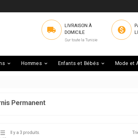
LIVRAISON À
P


DOMICILE
L
Sur toute la Tunisie
ns
Hommes
Enfants et Bébés
Mode et 



rnis Permanent

Il y a 3 produits.
Tri