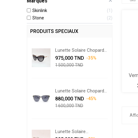
Marques
GRID
Skinlink
1
Stone
2
PRODUITS SPECIAUX
Lunette Solaire Chopard...
Prix
Prix
975,000 TND
-35%
de
1 500,000 TND
base
Ver
Lunette Solaire Chopard...
Prix
Prix
880,000 TND
-45%
de
1 600,000 TND
base
Affi
Lunette Solaire