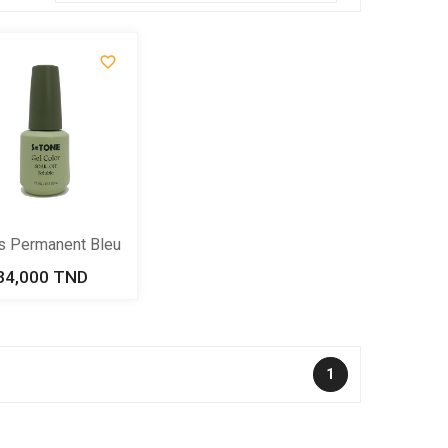

s Permanent Bleu
N°...
34,000 TND
Prix
1