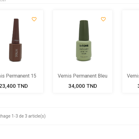
LIST


nis Permanent 15
Vernis Permanent Bleu
Verni
Ml -...
N°...
23,400 TND
Prix
34,000 TND
Prix
chage 1-3 de 3 article(s)