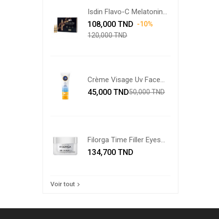
Isdin Flavo-C Melatonin...
Prix
Prix
108,000 TND
-10%
de
120,000 TND
base
Crème Visage Uv Face
Prix
Shine...
Prix
45,000 TND
50,000 TND
de
base
Filorga Time Filler Eyes...
Prix
134,700 TND
Voir tout
