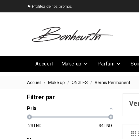
Profitez de nos promos

Accueil
Make up
Parfum
Soi


Mega Promo
Nos marques

Accueil
Make up
ONGLES
Vernis Permanent
Filtrer par
Ve
Prix
23
TND
34
TND
