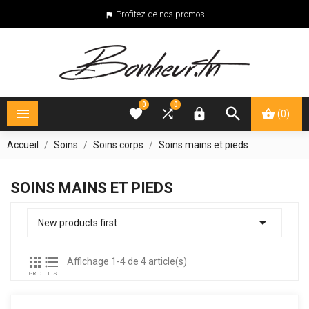
Profitez de nos promos

0
0





(0)
Accueil
Soins
Soins corps
Soins mains et pieds
SOINS MAINS ET PIEDS

New products first


Affichage 1-4 de 4 article(s)
GRID
LIST