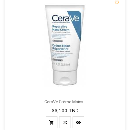

CeraVe Crème Mains...
33,100 TND
Prix


