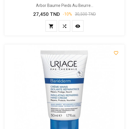
Arbor Baume Pieds Au Beurre...
27,450 TND
Prix
Prix
-10%
30,500 TND
de
base



