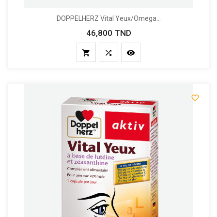
DOPPELHERZ Vital Yeux/Omega...
46,800 TND
Prix



