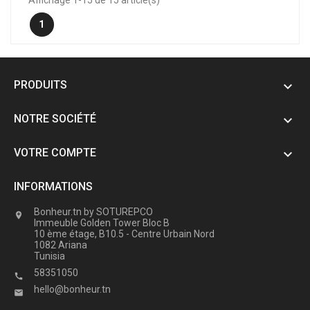
Affichage 1-15 de 15 article(s)
1
PRODUITS

NOTRE SOCIÉTÉ

VOTRE COMPTE

INFORMATIONS
Bonheur.tn by SOTUREPCO

Immeuble Golden Tower Bloc B
10 ème étage, B10.5 - Centre Urbain Nord
1082 Ariana
Tunisia
58351050

hello@bonheur.tn
