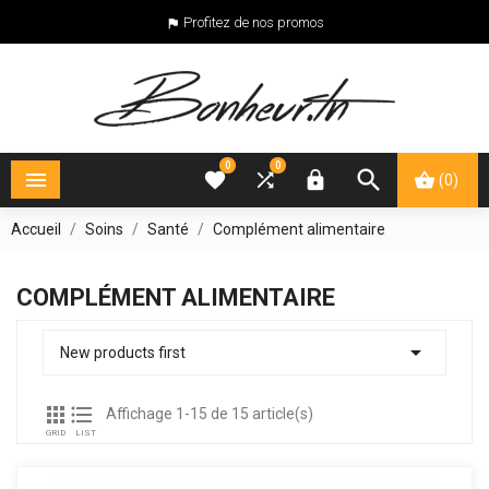
Profitez de nos promos

0
0





(0)
Accueil
Soins
Santé
Complément alimentaire
COMPLÉMENT ALIMENTAIRE

New products first


Affichage 1-15 de 15 article(s)
GRID
LIST