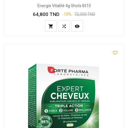
Energie Vitalité 4g Shots Bt10
64,800 TND
Prix
Prix
-10%
72,000 TND
de
base



