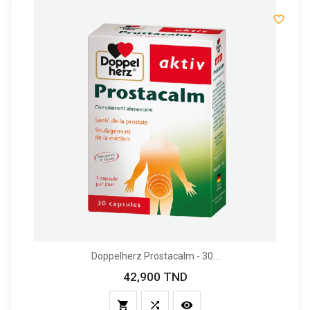

Doppelherz Prostacalm - 30...
42,900 TND
Prix


