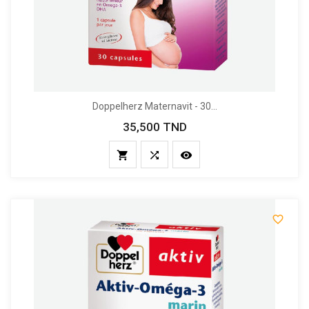
Doppelherz Maternavit - 30...
35,500 TND
Prix



