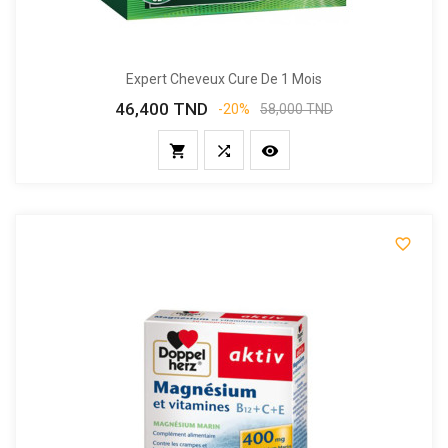
Expert Cheveux Cure De 1 Mois
46,400 TND
Prix
Prix
-20%
58,000 TND
de
base



