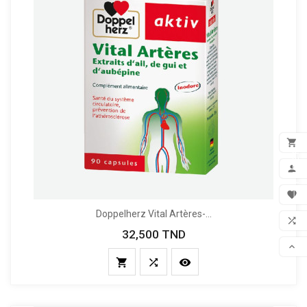

FILTER
ADD

MON

Doppelherz Vital Artères-...
FAV

32,500 TND
Prix
COM




SCR