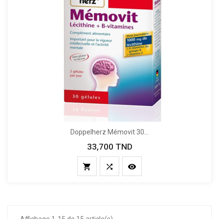
Doppelherz Mémovit 30...
33,700 TND
Prix


