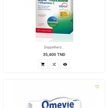
Doppelherz...
35,400 TND
Prix



