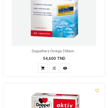
Doppelherz Oméga-3 Marin...
54,600 TND
Prix



