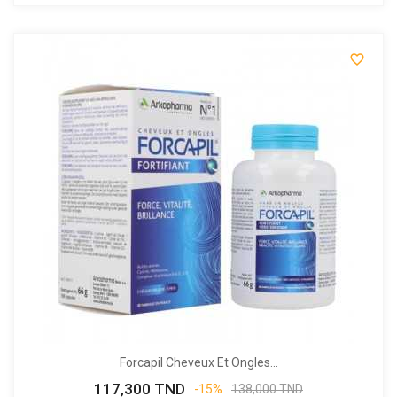

Forcapil Cheveux Et Ongles...
117,300 TND
Prix
Prix
-15%
138,000 TND