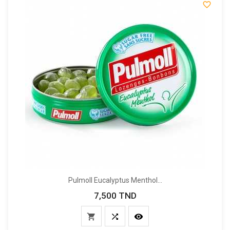

Pulmoll Eucalyptus Menthol...
7,500 TND
Prix


