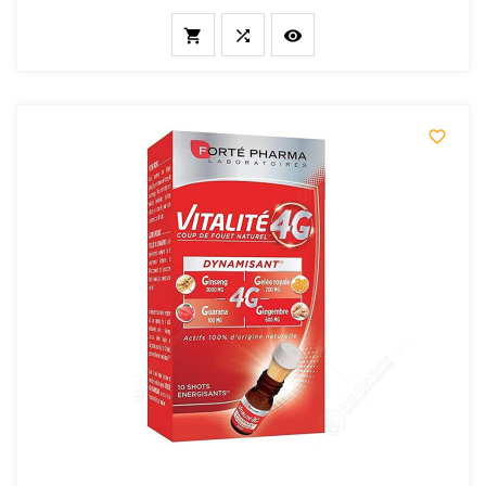
de
base



