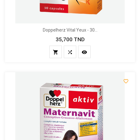
Doppelherz Vital Yeux - 30...
35,700 TND
Prix



