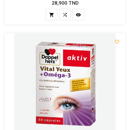
28,900 TND
Prix



