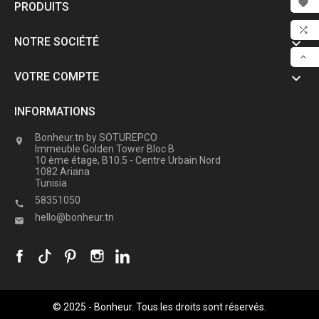

PRODUITS

FAV

NOTRE SOCIÉTÉ

COM

VOTRE COMPTE

SCR
INFORMATIONS
Bonheur.tn by SOTUREPCO

Immeuble Golden Tower Bloc B
10 ème étage, B10.5 - Centre Urbain Nord
1082 Ariana
Tunisia
58351050

hello@bonheur.tn

© 2025 - Bonheur. Tous les droits sont réservés.