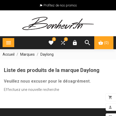
Profitez de nos promos

0
0





(0)
Accueil
Marques
Daylong
Liste des produits de la marque Daylong
Veuillez nous excuser pour le désagrément.
Effectuez une nouvelle recherche

ADD

MON