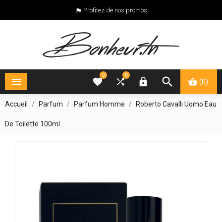
Profitez de nos promos

0
0





(0)
Accueil
Parfum
Parfum Homme
Roberto Cavalli Uomo Eau
De Toilette 100ml