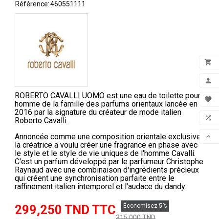
Référence:
460551111

ADD

ROBERTO CAVALLI UOMO est une eau de toilette pour
MON

homme de la famille des parfums orientaux lancée en
2016 par la signature du créateur de mode italien
FAV

Roberto Cavalli .
COM
Annoncée comme une composition orientale exclusive,

la créatrice a voulu créer une fragrance en phase avec
SCR
le style et le style de vie uniques de l'homme Cavalli.
C'est un parfum développé par le parfumeur Christophe
Raynaud avec une combinaison d'ingrédients précieux
qui créent une synchronisation parfaite entre le
raffinement italien intemporel et l'audace du dandy.
299,250 TND TTC
Économisez 5%
315,000 TND