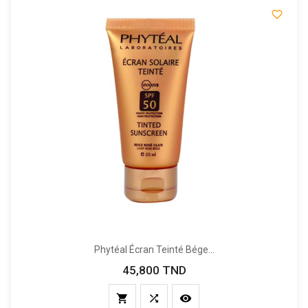

Phytéal Écran Teinté Bége...
45,800 TND
Prix


