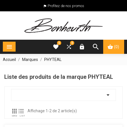
Profitez de nos promos

0
0





(0)
Accueil
Marques
PHYTEAL
Liste des produits de la marque PHYTEAL



Affichage 1-2 de 2 article(s)
GRID
LIST