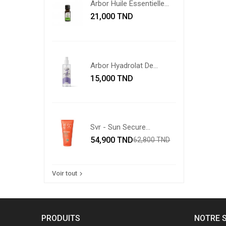
Arbor Huile Essentielle
Prix
De...
21,000 TND
Arbor Hyadrolat De
Prix
Lavande...
15,000 TND
Svr - Sun Secure
Prix
Extrême...
Prix
54,900 TND
62,800 TND
de
base
Voir tout

PRODUITS
NOTRE 