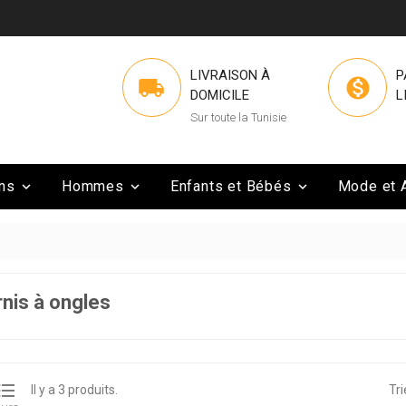
LIVRAISON À
P


DOMICILE
L
Sur toute la Tunisie
ns
Hommes
Enfants et Bébés
Mode et 



nis à ongles

Il y a 3 produits.
Tri