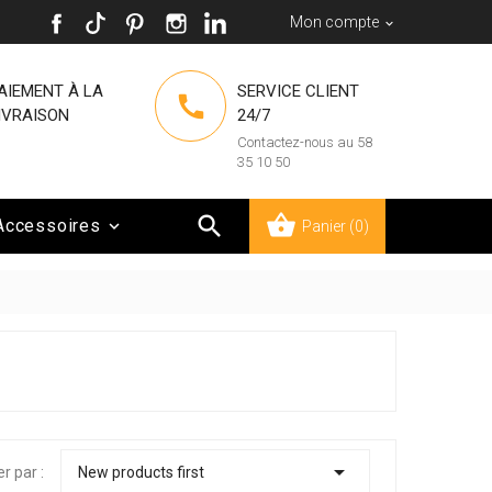
Mon compte

AIEMENT À LA
SERVICE CLIENT

IVRAISON
24/7
Contactez-nous au 58
35 10 50

Accessoires

Panier
(0)

er par :
New products first