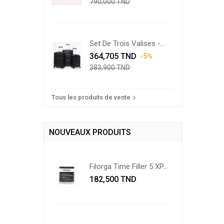
790,000 TND
base
Set De Trois Valises -
Prix
Noir
Prix
364,705 TND
-5%
de
383,900 TND
base
Tous les produits de vente

NOUVEAUX PRODUITS
Filorga Time Filler 5 XP...
Prix
182,500 TND