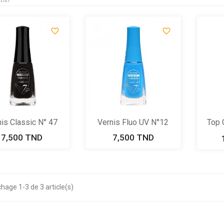
LIST


is Classic N° 47
Vernis Fluo UV N°12
Top 
7,500 TND
Prix
7,500 TND
Prix
chage 1-3 de 3 article(s)