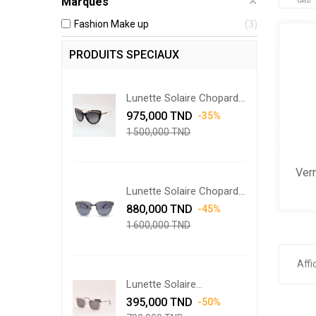
Marques
GRID
Fashion Make up
3
PRODUITS SPECIAUX
Lunette Solaire Chopard...
Prix
Prix
975,000 TND
-35%
de
1 500,000 TND
base
Vern
Lunette Solaire Chopard...
Prix
Prix
880,000 TND
-45%
de
1 600,000 TND
base
Affi
Lunette Solaire
Prix
Swarovski...
Prix
395,000 TND
-50%
de