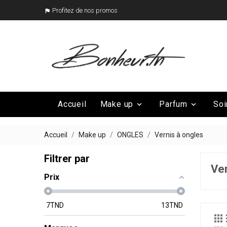
Profitez de nos promos

Accueil
Make up
Parfum
Soi


Mega Promo
Nos marques

Accueil
Make up
ONGLES
Vernis à ongles
Filtrer par
Ver
Prix
7
TND
13
TND
