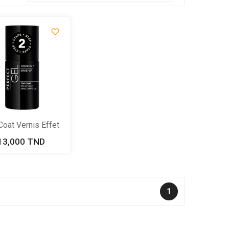

Coat Vernis Effet
Gel
13,000 TND
Prix
1