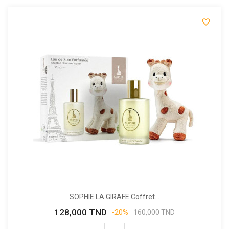

SOPHIE LA GIRAFE Coffret...
128,000 TND
Prix
Prix
-20%
160,000 TND
de
base