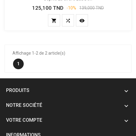
125,100 TND
Prix
Prix
-10%
139,000 TND
de
base



Affichage 1-2 de 2 article(s)
1
PRODUITS

NOTRE SOCIÉTÉ

VOTRE COMPTE

INFORMATIONS