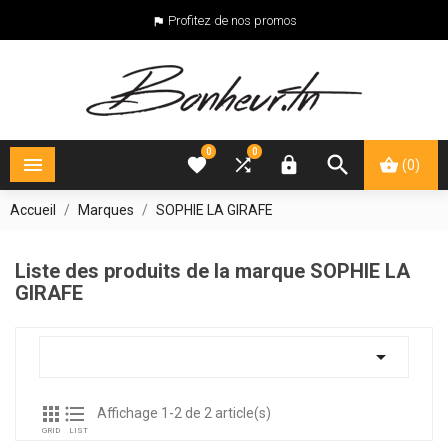
Profitez de nos promos

0
0





(0)
Accueil
Marques
SOPHIE LA GIRAFE
Liste des produits de la marque SOPHIE LA
GIRAFE



Affichage 1-2 de 2 article(s)
GRID
LIST