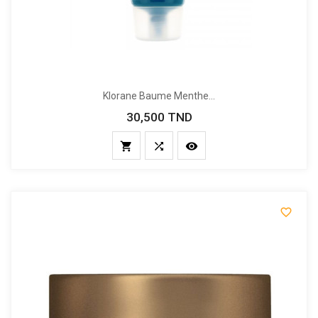
Klorane Baume Menthe...
30,500 TND
Prix



