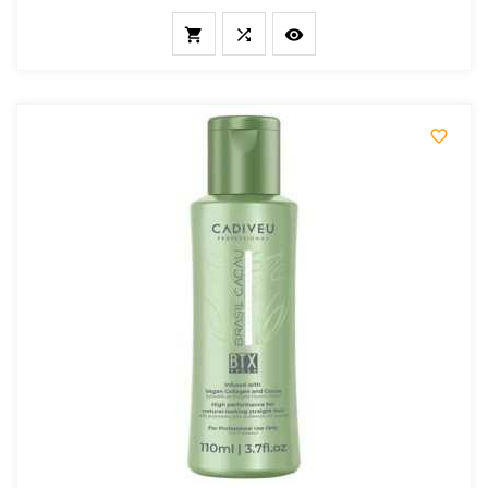



