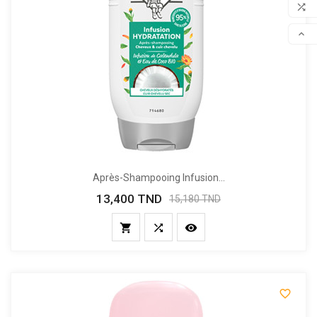

COM

SCR
Après-Shampooing Infusion...
13,400 TND
Prix
Prix
15,180 TND
de
base



