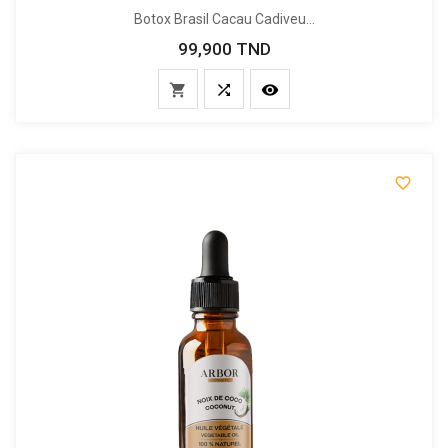
Botox Brasil Cacau Cadiveu...
99,900 TND
Prix



