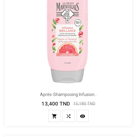
Après-Shampooing Infusion...
13,400 TND
Prix
Prix
15,180 TND
de
base


