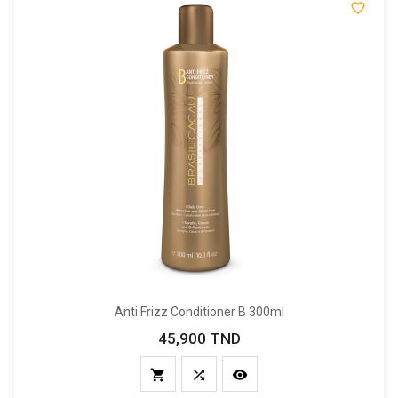

Anti Frizz Conditioner B 300ml
45,900 TND
Prix


