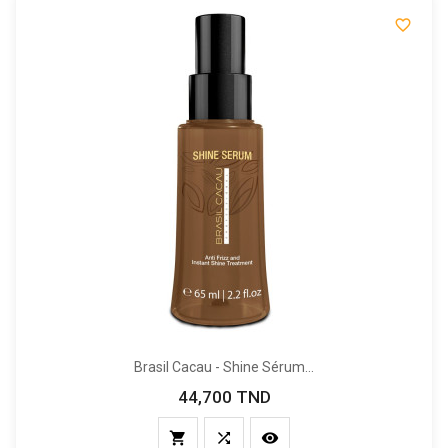

Brasil Cacau - Shine Sérum...
44,700 TND
Prix


