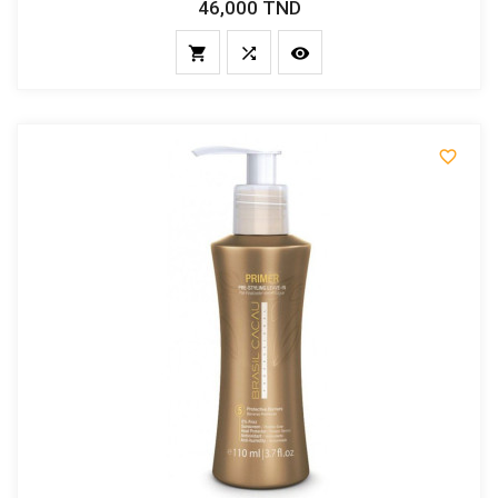
46,000 TND
Prix



