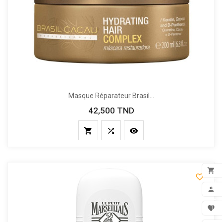
Masque Réparateur Brasil...
42,500 TND
Prix





FILTER
ADD

MON

FAV