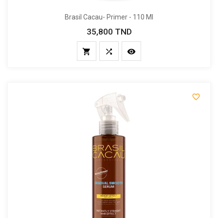
Brasil Cacau- Primer - 110 Ml
35,800 TND
Prix



