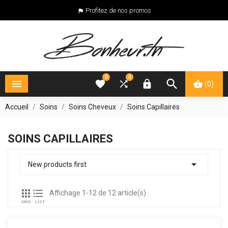
Profitez de nos promos

0
0





(0)
Accueil
Soins
Soins Cheveux
Soins Capillaires
SOINS CAPILLAIRES

New products first


Affichage 1-12 de 12 article(s)
GRID
LIST