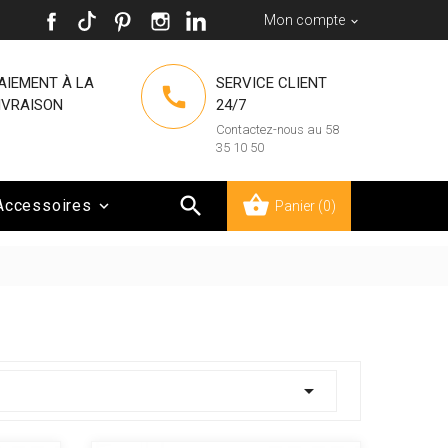
Mon compte

AIEMENT À LA
SERVICE CLIENT

IVRAISON
24/7
Contactez-nous au 58
35 10 50

Accessoires

Panier
(0)
