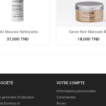
obr Mousse Nettoyante...
Savon Noir Marocain À.
37,000 TND
Prix
18,000 TND
Prix
SOCIÉTÉ
VOTRE COMPTE
Informations personnelles
 générales d'utilisation
Commandes
de Bonheur.tn
Avoirs