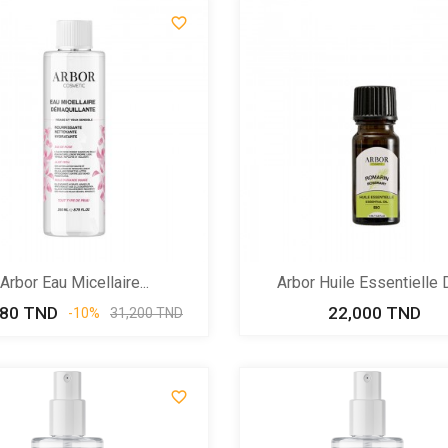

Arbor Eau Micellaire...
Arbor Huile Essentielle D
080 TND
Prix
Prix
22,000 TND
Prix
-10%
31,200 TND
de
base
