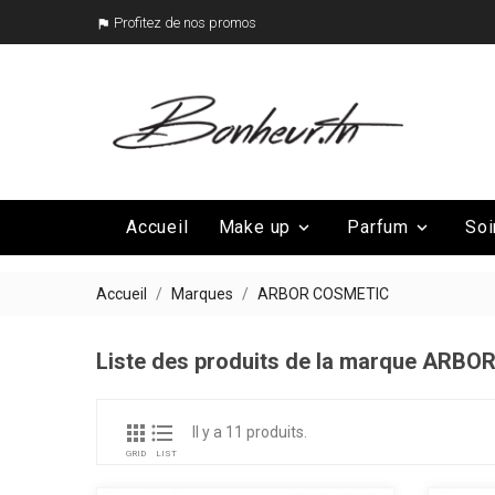
Profitez de nos promos

Accueil
Make up
Parfum
Soi


Mega Promo
Nos marques

Accueil
Marques
ARBOR COSMETIC
Liste des produits de la marque ARB


Il y a 11 produits.
GRID
LIST