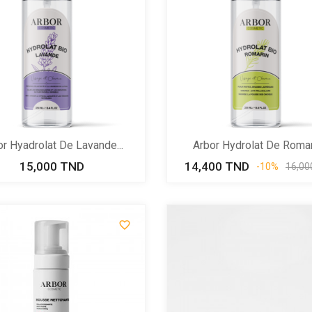
r Hyadrolat De Lavande...
Arbor Hydrolat De Romari
15,000 TND
Prix
14,400 TND
Prix
Pri
-10%
16,00
de
bas
