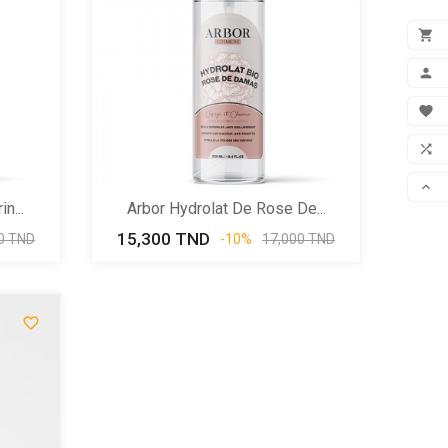

ADD

MON

FAV

COM

n...
Arbor Hydrolat De Rose De...
SCR
x
15,300 TND
Prix
Prix
0 TND
-10%
17,000 TND
de
e
base
