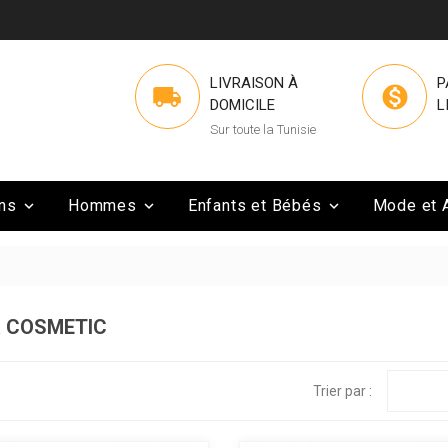
LIVRAISON À
P


DOMICILE
L
Sur toute la Tunisie
ns
Hommes
Enfants et Bébés
Mode et 



OR COSMETIC
Trier par :