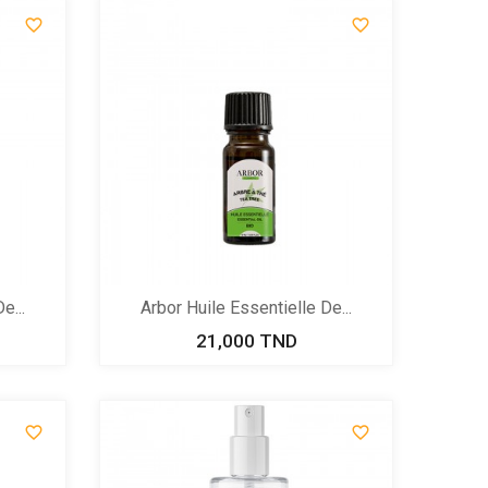


e...
Arbor Huile Essentielle De...
21,000 TND
Prix

