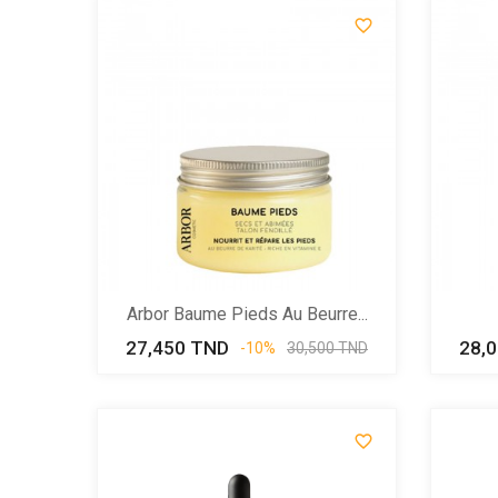

Arbor Baume Pieds Au Beurre...
27,450 TND
Prix
Prix
28,
-10%
30,500 TND
de
base
