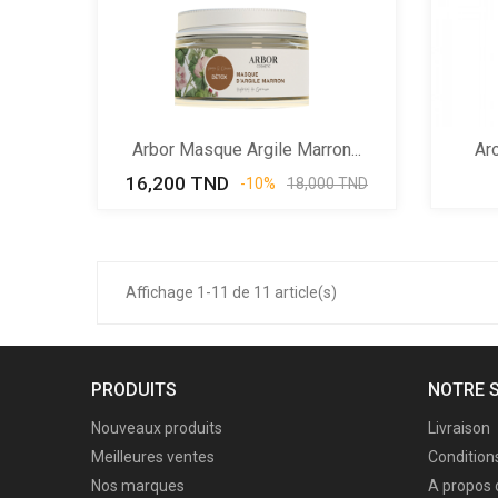
Arbor Masque Argile Marron...
Ar
16,200 TND
Prix
Prix
-10%
18,000 TND
de
base
Affichage 1-11 de 11 article(s)
PRODUITS
NOTRE 
Nouveaux produits
Livraison
Meilleures ventes
Conditions
Nos marques
A propos 