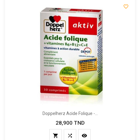

Doppelherz Acide Folique -...
28,900 TND
Prix


