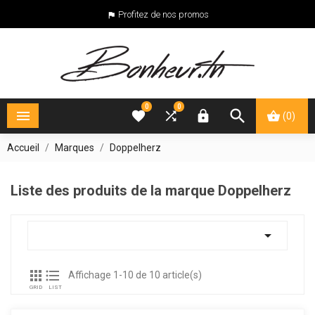
Profitez de nos promos

0
0





(0)
Accueil
Marques
Doppelherz
Liste des produits de la marque Doppelherz



Affichage 1-10 de 10 article(s)
GRID
LIST