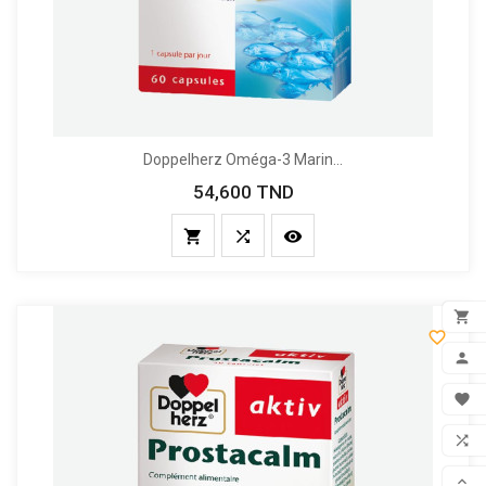
Doppelherz Oméga-3 Marin...
54,600 TND
Prix





ADD

MON

FAV

COM
