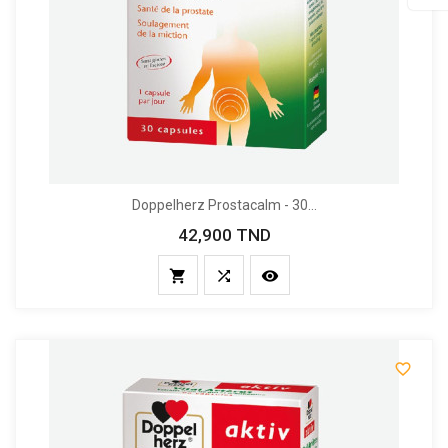
SCR
Doppelherz Prostacalm - 30...
42,900 TND
Prix



