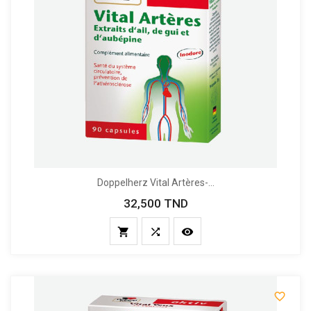
Doppelherz Vital Artères-...
32,500 TND
Prix



