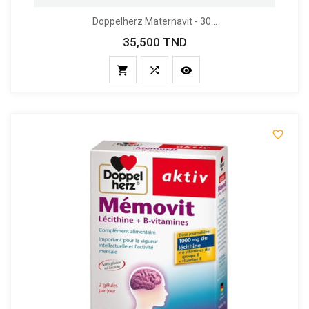
Doppelherz Maternavit - 30...
35,500 TND
Prix



