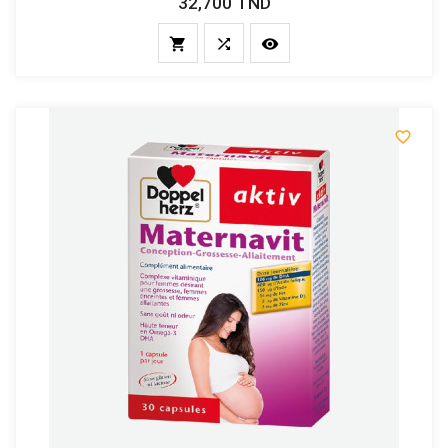
32,700 TND
Prix



