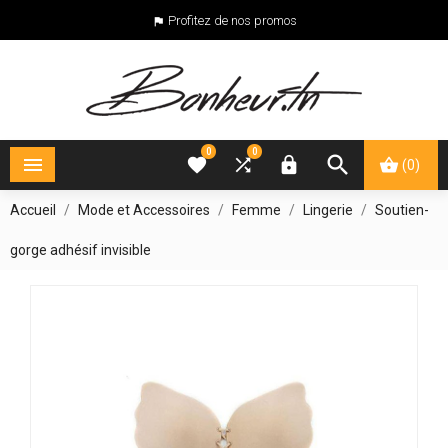
Profitez de nos promos

0
0





(0)
Accueil
Mode et Accessoires
Femme
Lingerie
Soutien-
gorge adhésif invisible