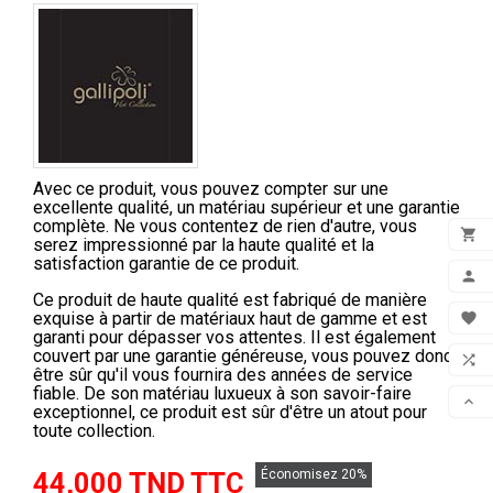
Avec ce produit, vous pouvez compter sur une
excellente qualité, un matériau supérieur et une garantie
complète. Ne vous contentez de rien d'autre, vous

serez impressionné par la haute qualité et la
satisfaction garantie de ce produit.
ADD

Ce produit de haute qualité est fabriqué de manière
MON
exquise à partir de matériaux haut de gamme et est

garanti pour dépasser vos attentes. Il est également
FAV
couvert par une garantie généreuse, vous pouvez donc

être sûr qu'il vous fournira des années de service
fiable. De son matériau luxueux à son savoir-faire
COM

exceptionnel, ce produit est sûr d'être un atout pour
toute collection.
SCR
44,000 TND TTC
Économisez 20%