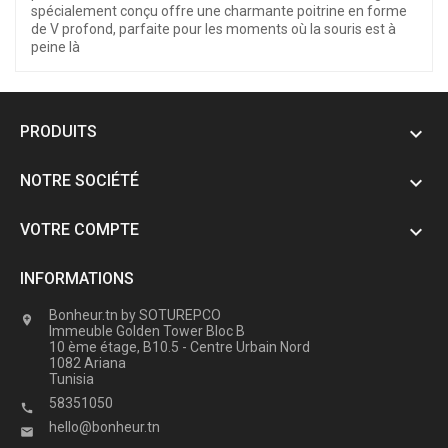
spécialement conçu offre une charmante poitrine en forme
de V profond, parfaite pour les moments où la souris est à
peine là
PRODUITS

NOTRE SOCIÉTÉ

VOTRE COMPTE

INFORMATIONS
Bonheur.tn by SOTUREPCO

Immeuble Golden Tower Bloc B
10 ème étage, B10.5 - Centre Urbain Nord
1082 Ariana
Tunisia
58351050

hello@bonheur.tn
