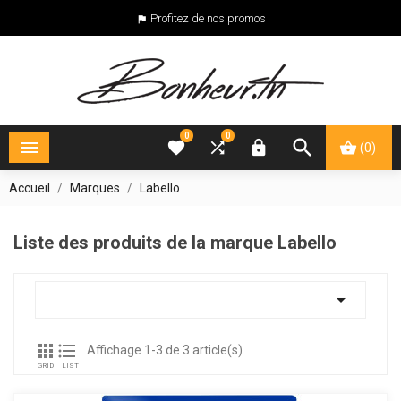
Profitez de nos promos

0
0





(0)
Accueil
Marques
Labello
Liste des produits de la marque Labello



Affichage 1-3 de 3 article(s)
GRID
LIST