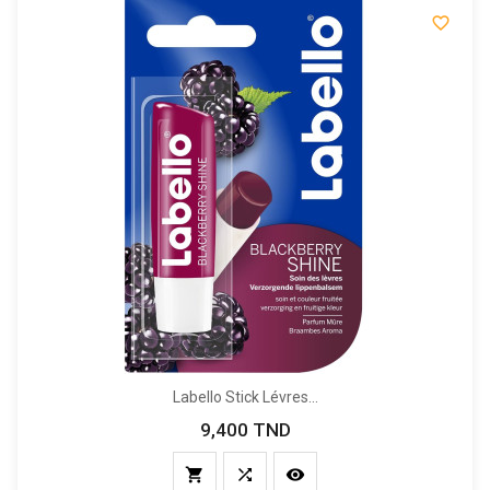

Labello Stick Lévres...
9,400 TND
Prix


