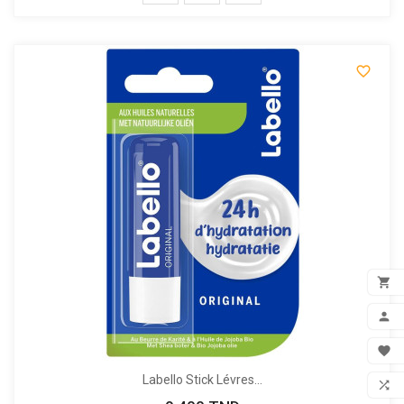


ADD

MON

FAV
Labello Stick Lévres...
