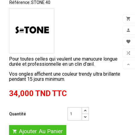
Référence:
STONE 40

ADD

MON

FAV

Pour toutes celles qui veulent une manucure longue
COM
durée et professionnelle en un clin d’œil.

Vos ongles affichent une couleur trendy ultra brillante
SCR
pendant 15 jours minimum.
34,000 TND TTC
Quantité
Ajouter Au Panier
