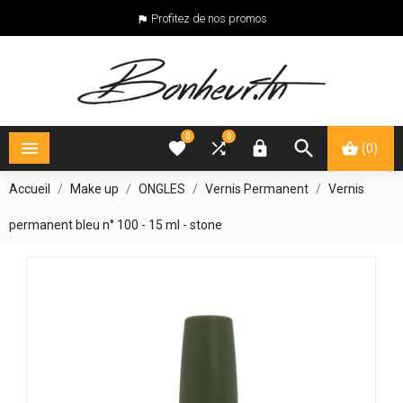
Profitez de nos promos

0
0





(0)
Accueil
Make up
ONGLES
Vernis Permanent
Vernis
permanent bleu n° 100 - 15 ml - stone