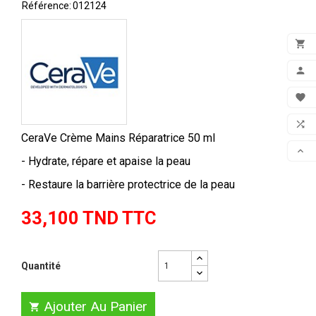
Référence:
012124

ADD

MON

FAV

CeraVe Crème Mains Réparatrice 50 ml
COM

- Hydrate, répare et apaise la peau
SCR
- Restaure la barrière protectrice de la peau
33,100 TND TTC
Quantité
Ajouter Au Panier
