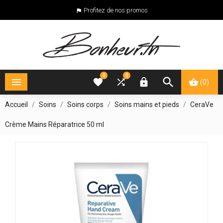
Profitez de nos promos

0
0





(0)
Accueil
Soins
Soins corps
Soins mains et pieds
CeraVe
Crème Mains Réparatrice 50 ml