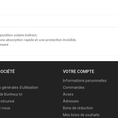
osition solaire indirect.
ne absorption rapide et une protection invisible.
tement
SOCIÉTÉ
VOTRE COMPTE
Informations personnelles
 générales d'utilisation
Commandes
de Bonheur.tn
Avoirs
sécurisé
Adresses
z-nous
Bons de réduction
Mes listes de souhaits