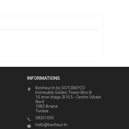
INFORMATIONS
Bonheur.tn by SOTUREPCO

Immeuble Golden Tower Bloc B
10 ème étage, B10.5 - Centre Urbain
Nord
1082 Ariana
Tunisia
58351050

hello@bonheur.tn
