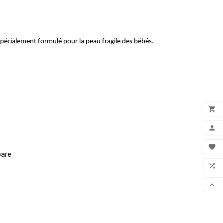
spécialement formulé pour la peau fragile des bébés.

ADD

MON

pare
FAV

COM

SCR