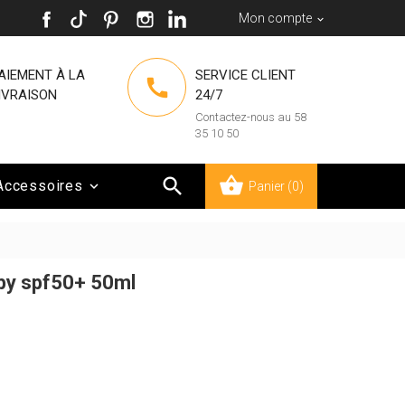
Mon compte

AIEMENT À LA
SERVICE CLIENT

IVRAISON
24/7
Contactez-nous au 58
35 10 50

Accessoires

Panier
(0)
aby spf50+ 50ml