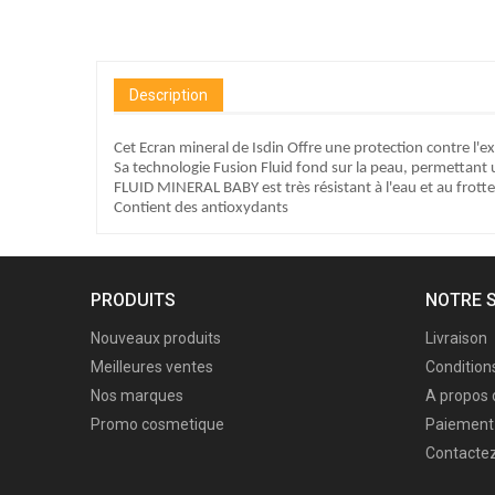
Description
Cet Ecran mineral de Isdin Offre une protection contre l'exp
Sa technologie Fusion Fluid fond sur la peau, permettant u
FLUID MINERAL BABY est très résistant à l'eau et au frot
Contient des antioxydants
PRODUITS
NOTRE 
Nouveaux produits
Livraison
Meilleures ventes
Conditions
Nos marques
A propos 
Promo cosmetique
Paiement 
Contacte