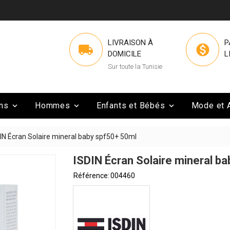
LIVRAISON À
P


DOMICILE
L
Sur toute la Tunisie
ns
Hommes
Enfants et Bébés
Mode et 



IN Écran Solaire mineral baby spf50+ 50ml
ISDIN Écran Solaire mineral b
Référence:
004460