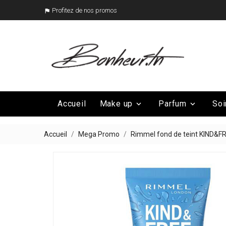
Profitez de nos promos

Accueil
Make up
Parfum
Soi


Mega Promo
Nos marques

Accueil
Mega Promo
Rimmel fond de teint KIND&F