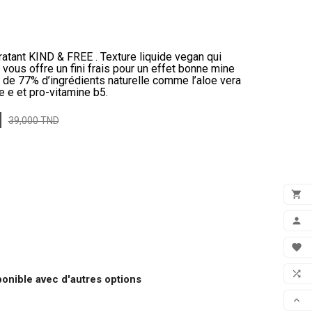
atant KIND & FREE . Texture liquide vegan qui
 vous offre un fini frais pour un effet bonne mine
e de 77% d’ingrédients naturelle comme l’aloe vera
 e et pro-vitamine b5.
39,000 TND

ADD

MON

FAV

onible avec d'autres options
COM
