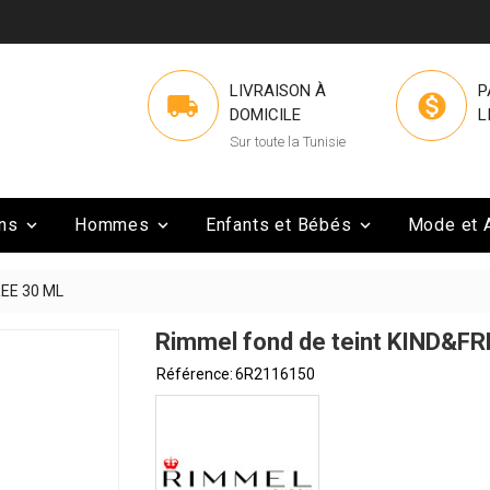
LIVRAISON À
P


DOMICILE
L
Sur toute la Tunisie
ns
Hommes
Enfants et Bébés
Mode et 



REE 30 ML
Rimmel fond de teint KIND&FR
Référence:
6R2116150