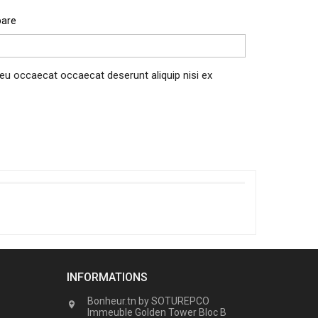
SCR
pare
 eu occaecat occaecat deserunt aliquip nisi ex
INFORMATIONS
Bonheur.tn by SOTUREPCO

Immeuble Golden Tower Bloc B