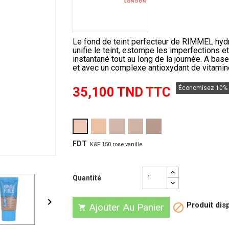
Le fond de teint perfecteur de RIMMEL hydr
unifie le teint, estompe les imperfections et
instantané tout au long de la journée. A bas
et avec un complexe antioxydant de vitamine
35,100 TND TTC
Économisez 10%
K&F
K&F
K&F
K&F
K&F
160
201
210
400
150
vanille
classic
Golden
natural
rose
FDT
K&F 150 rose vanille
beige
beige
beige
vanille
Quantité

Produit disp
Ajouter Au Panier

