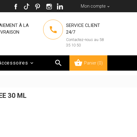
Mon compte

AIEMENT À LA
SERVICE CLIENT

IVRAISON
24/7
Contactez-nous au 58
35 10 50

Accessoires

Panier
(0)
EE 30 ML