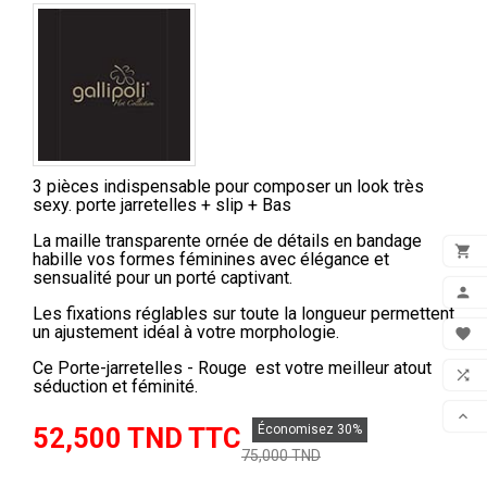
3 pièces indispensable pour composer un look très
sexy. porte jarretelles + slip + Bas
La maille transparente ornée de détails en bandage

habille vos formes féminines avec élégance et
sensualité pour un porté captivant.
ADD

Les fixations réglables sur toute la longueur permettent
MON
un ajustement idéal à votre morphologie.

FAV
Ce Porte-jarretelles - Rouge est votre meilleur atout

séduction et féminité.
COM

52,500 TND TTC
Économisez 30%
SCR
75,000 TND