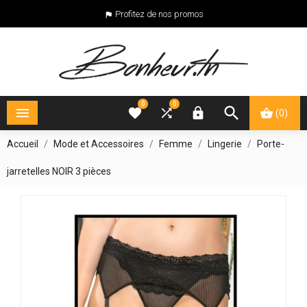
Profitez de nos promos

0
0





(0)
Accueil
Mode et Accessoires
Femme
Lingerie
Porte-
jarretelles NOIR 3 pièces