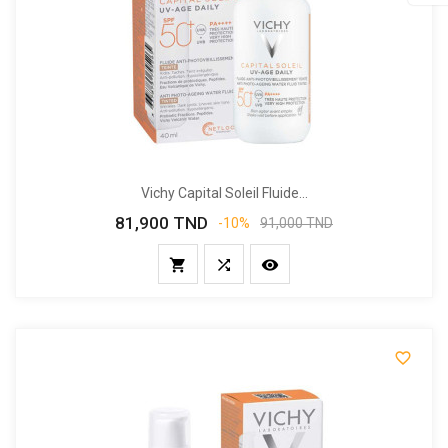
SCR
Vichy Capital Soleil Fluide...
81,900 TND
Prix
Prix
-10%
91,000 TND
de
base



