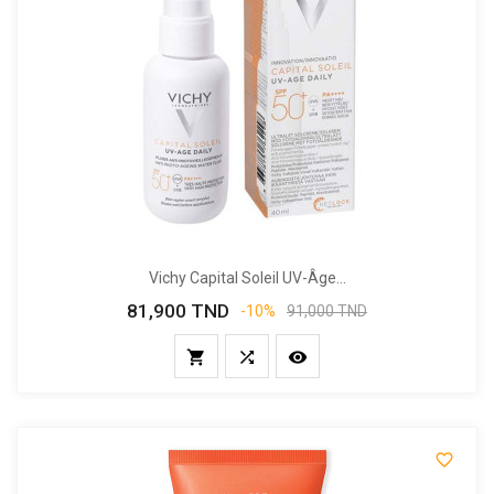
Vichy Capital Soleil UV-Âge...
81,900 TND
Prix
Prix
-10%
91,000 TND
de
base



