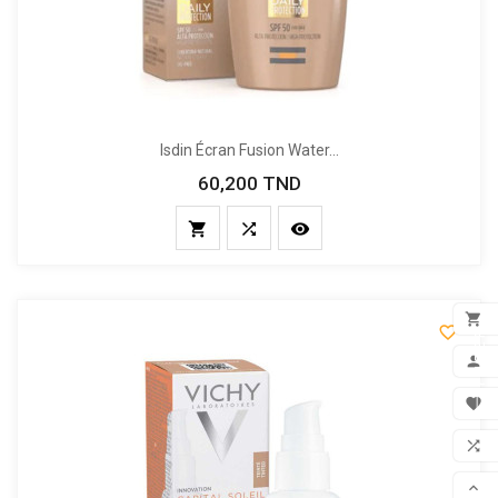
Isdin Écran Fusion Water...
60,200 TND
Prix





FILTER
ADD

MON

FAV

COM
