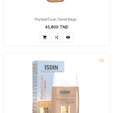
Phytéal Écran Teinté Bége...
45,800 TND
Prix



