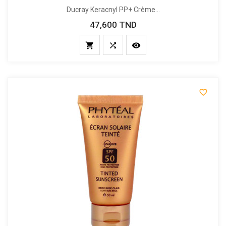
Ducray Keracnyl PP+ Crème...
47,600 TND
Prix



