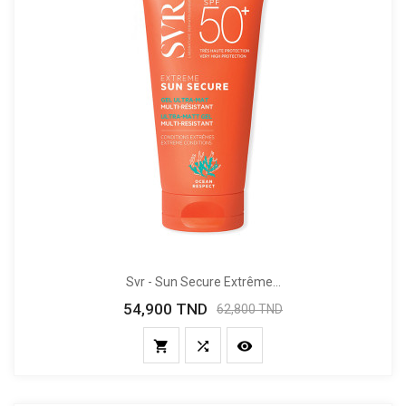
Svr - Sun Secure Extrême...
54,900 TND
Prix
Prix
62,800 TND
de
base


