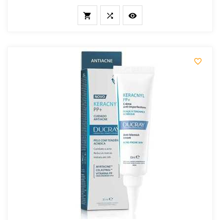



