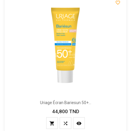

Uriage Écran Bariesun 50+...
44,800 TND
Prix


