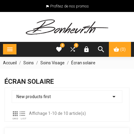
Profitez de nos promos

0
0





(0)
Accueil
Soins
Soins Visage
Écran solaire
ÉCRAN SOLAIRE

New products first


Affichage 1-10 de 10 article(s)
GRID
LIST