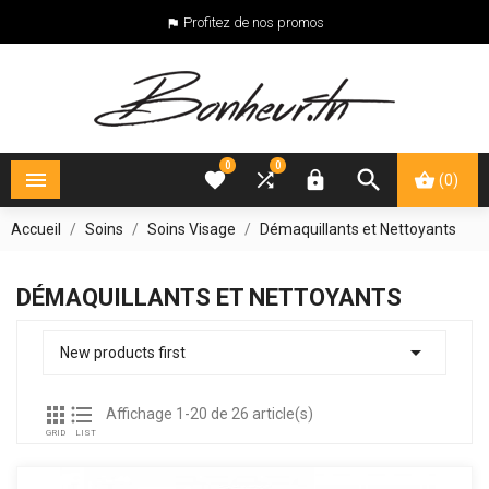
Profitez de nos promos

0
0





(0)
Accueil
Soins
Soins Visage
Démaquillants et Nettoyants
DÉMAQUILLANTS ET NETTOYANTS

New products first


Affichage 1-20 de 26 article(s)
GRID
LIST