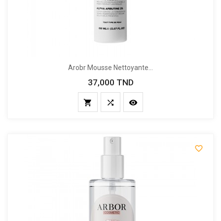
Arobr Mousse Nettoyante...
37,000 TND
Prix



