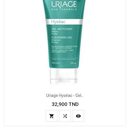
Uriage Hyséac - Gel...
32,900 TND
Prix


