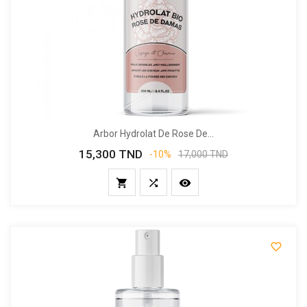
Arbor Hydrolat De Rose De...
15,300 TND
Prix
Prix
-10%
17,000 TND
de
base



