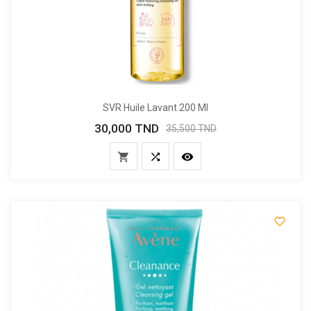
SVR Huile Lavant 200 Ml
30,000 TND
Prix
Prix
35,500 TND
de
base



