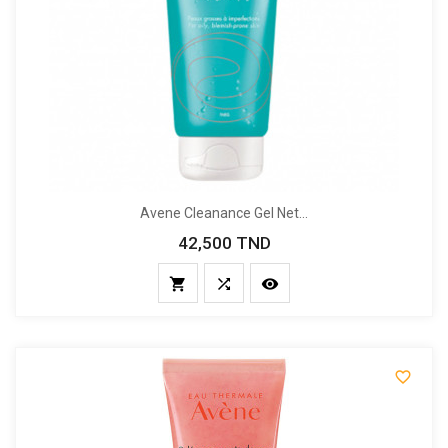
Avene Cleanance Gel Net...
42,500 TND
Prix



