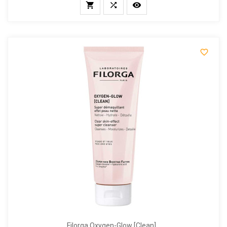




Filorga Oxygen-Glow [clean]...