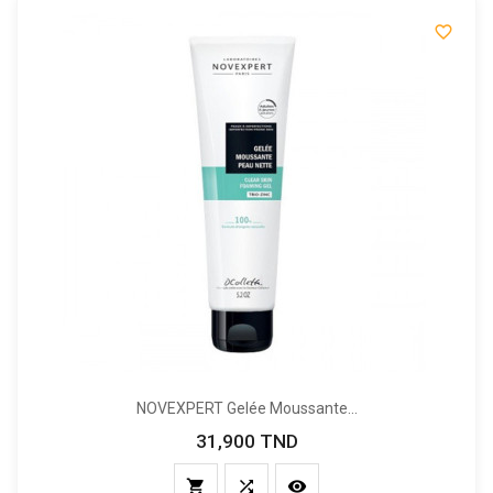

NOVEXPERT Gelée Moussante...
31,900 TND
Prix


