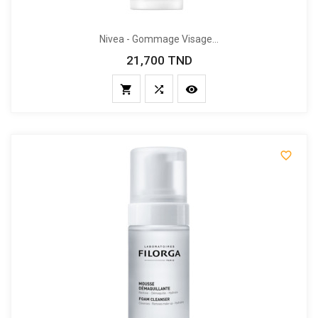
Nivea - Gommage Visage...
21,700 TND
Prix



