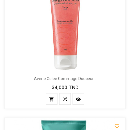
Avene Gelee Gommage Douceur...
34,000 TND
Prix



