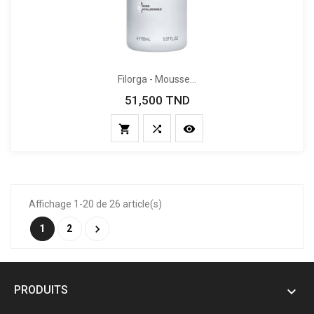
Filorga - Mousse...
51,500 TND
Prix



Affichage 1-20 de 26 article(s)

1
2
PRODUITS
