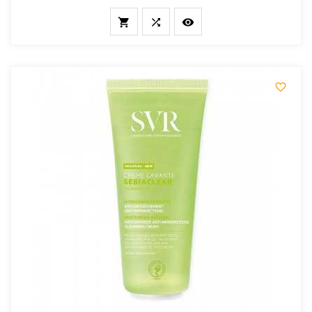



