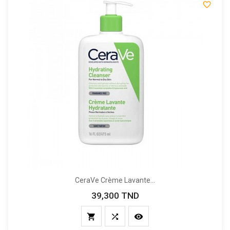

CeraVe Crème Lavante...
39,300 TND
Prix


