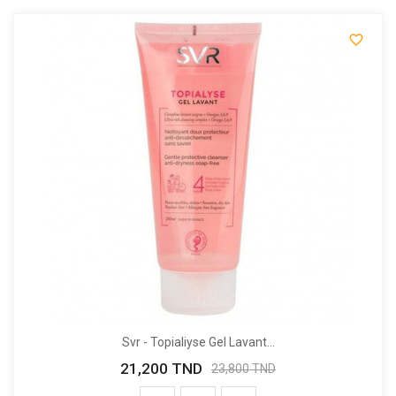

Svr - Topialiyse Gel Lavant...
21,200 TND
Prix
Prix
23,800 TND
de
base