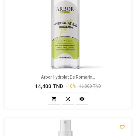
Arbor Hydrolat De Romarin...
14,400 TND
Prix
Prix
-10%
16,000 TND
de
base



