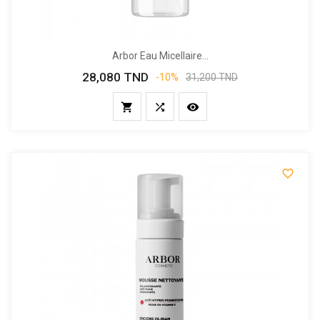
Arbor Eau Micellaire...
28,080 TND
Prix
Prix
-10%
31,200 TND
de
base



