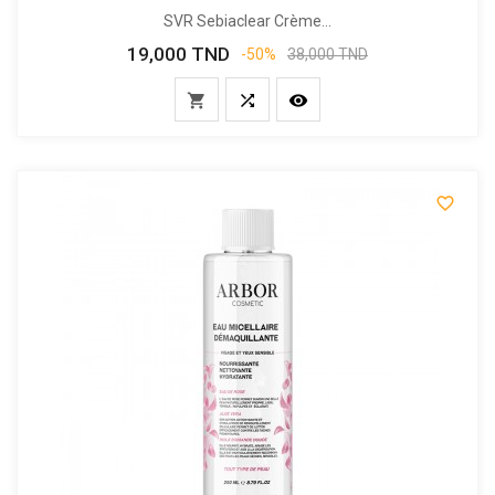
SVR Sebiaclear Crème...
19,000 TND
Prix
Prix
-50%
38,000 TND
de
base



