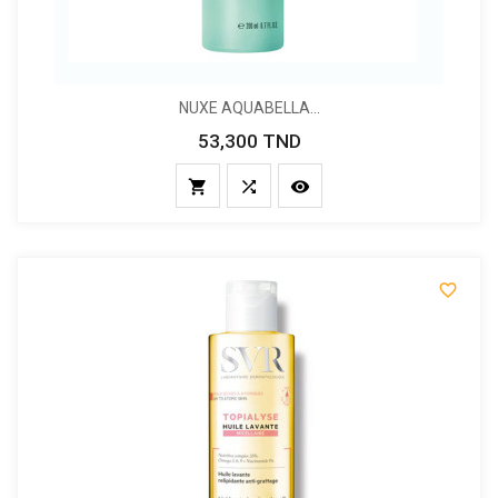
NUXE AQUABELLA...
53,300 TND
Prix



