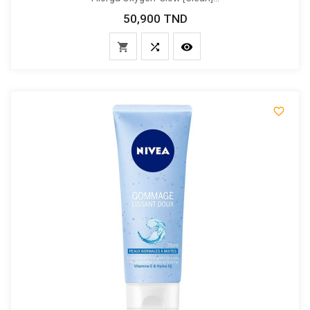
50,900 TND
Prix



