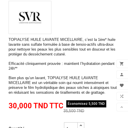
TOPIALYSE HUILE LAVANTE MICELLAIRE, c’est la 1ère* huile
lavante sans sulfate formulée à base de tensio-actifs ultra-doux
pour nettoyer les peaux les plus sensibles tout en douceur et les
protéger du dessèchement cutané.

Efficacité cliniquement prouvée : maintient l’hydratation pendant
24h**
ADD

Bien plus qu’un lavant, TOPIALYSE HUILE LAVANTE
MICELLAIRE est un véritable soin qui nourrit intensément et
MON

préserve le film hydrolipidique des peaux sèches à atopiques tout
en réduisant les sensations de tiraillements et de grattage.
FAV

30,000 TND TTC
Économisez 5,500 TND
COM

35,500 TND
SCR