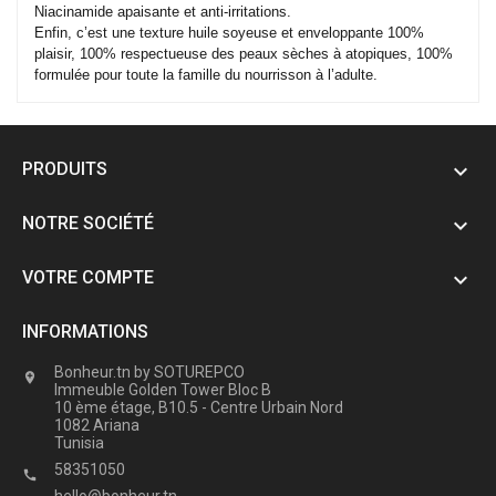
Niacinamide apaisante et anti-irritations.
Enfin, c’est une texture huile soyeuse et enveloppante 100%
plaisir, 100% respectueuse des peaux sèches à atopiques, 100%
formulée pour toute la famille du nourrisson à l’adulte.
PRODUITS

NOTRE SOCIÉTÉ

VOTRE COMPTE

INFORMATIONS
Bonheur.tn by SOTUREPCO

Immeuble Golden Tower Bloc B
10 ème étage, B10.5 - Centre Urbain Nord
1082 Ariana
Tunisia
58351050
