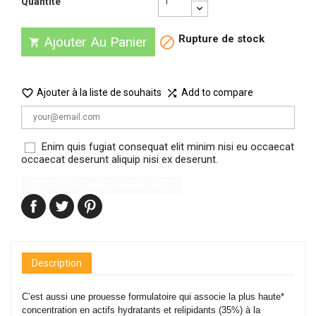
Quantité
Rupture de stock
Ajouter Au Panier



Ajouter à la liste de souhaits
Add to compare

Enim quis fugiat consequat elit minim nisi eu occaecat
occaecat deserunt aliquip nisi ex deserunt.
NOTIFY ME WHEN AVAILABLE
Description
C’est aussi une prouesse formulatoire qui associe la plus haute*
concentration en actifs hydratants et relipidants (35%) à la