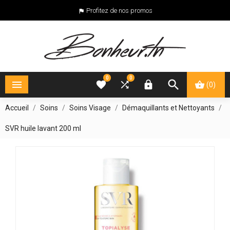
Profitez de nos promos

0
0





(0)
Accueil
Soins
Soins Visage
Démaquillants et Nettoyants
SVR huile lavant 200 ml