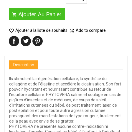
Ajouter Au Panier


Ajouter à la liste de souhaits
Add to compare

Description
Ils stimulent la régénération cellulaire, la synthèse du
collagène et de l'élastine et accélère la cicatrisation. Son fort
pouvoir hydratant et nourrissant contribue au retour de
l'équilibre cellulaire. PHYTOVERA calme et soulage en cas de
piqûres d'insectes et de méduses, de coups de soleil,
d'irritations cutanées du bébé, de post traitement laser, de
post épilation et pour toute autre agression cutanée
provoquant des manifestations de type rougeur, tiraillement
de la peau avec envie de se gratter.
PHYTOVERA ne présente aucune contre-indication ni
limitation d'emploi. Convient au bébé, à l'enfant, à l'adulte et