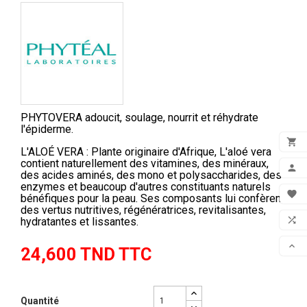
PHYTOVERA adoucit, soulage, nourrit et réhydrate
l'épiderme.

L'ALOÉ VERA : Plante originaire d'Afrique, L'aloé vera
ADD
contient naturellement des vitamines, des minéraux,

des acides aminés, des mono et polysaccharides, des
enzymes et beaucoup d'autres constituants naturels
MON

bénéfiques pour la peau. Ses composants lui confèrent
des vertus nutritives, régénératrices, revitalisantes,
FAV

hydratantes et lissantes.
COM

24,600 TND TTC
SCR
Quantité