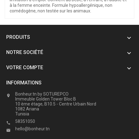
à la femme enceinte. Formule hypoallergénique, non
comédogène, non testée sur les animaux.
PRODUITS

NOTRE SOCIÉTÉ

VOTRE COMPTE

INFORMATIONS
Bonheur.tn by SOTUREPCO

Immeuble Golden Tower Bloc B
10 ème étage, B10.5 - Centre Urbain Nord
1082 Ariana
Tunisia
58351050

hello@bonheur.tn
