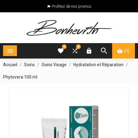
Profitez de nos promos

0
0





(0)
Accueil
Soins
Soins Visage
Hydratation et Réparation
Phytovera 100 ml