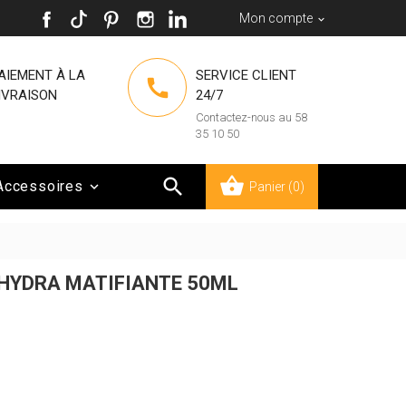
Mon compte

AIEMENT À LA
SERVICE CLIENT

IVRAISON
24/7
Contactez-nous au 58
35 10 50

Accessoires

Panier
(0)
HYDRA MATIFIANTE 50ML