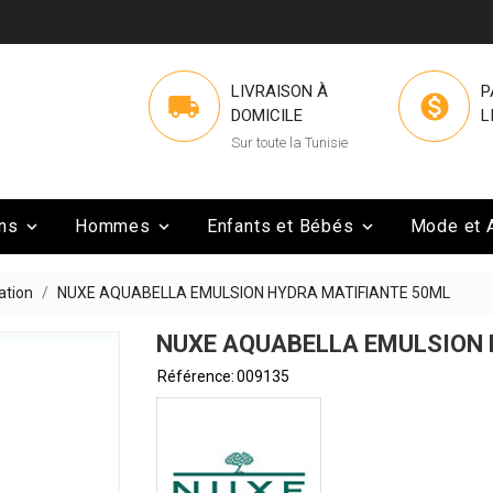
LIVRAISON À
P


DOMICILE
L
Sur toute la Tunisie
ns
Hommes
Enfants et Bébés
Mode et 



ation
NUXE AQUABELLA EMULSION HYDRA MATIFIANTE 50ML
NUXE AQUABELLA EMULSION 
Référence:
009135