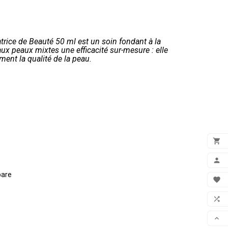
rice de Beauté 50 ml est un soin fondant à la
aux peaux mixtes une efficacité sur-mesure : elle
ment la qualité de la peau.

ADD

pare
MON

FAV

COM
