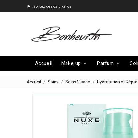
Profitez de nos promos

Accueil
Make up
Parfum
Soi


Mega Promo
Nos marques

Accueil
Soins
Soins Visage
Hydratation et Répar