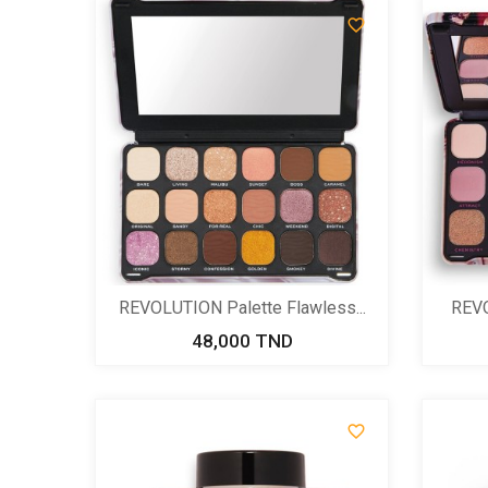

REVOLUTION Palette Flawless...
REVO
48,000 TND
Prix
