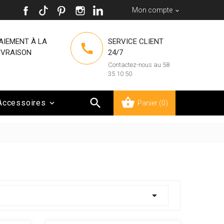
Mon compte

AIEMENT À LA
SERVICE CLIENT

IVRAISON
24/7
Contactez-nous au 58
35 10 50

Accessoires

Panier
(0)
