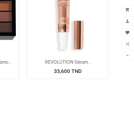

ADD

MON

FAV

COM

ic...
REVOLUTION Sérum...
SCR
33,600 TND
Prix