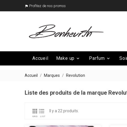
Profitez de nos promos

Accueil
Make up
Parfum
Soi


Mega Promo
Nos marques

Accueil
Marques
Revolution
Liste des produits de la marque Revolu


Il y a 22 produits.
GRID
LIST