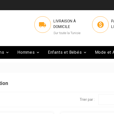
LIVRAISON À
P


DOMICILE
L
Sur toute la Tunisie
ns
Hommes
Enfants et Bébés
Mode et 



tion
Trier par :