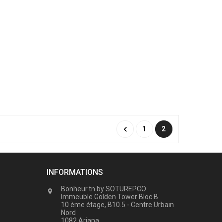

1
2
INFORMATIONS
Bonheur.tn by SOTUREPCO

Immeuble Golden Tower Bloc B
10 ème étage, B10.5 - Centre Urbain
Nord
1082 Ariana