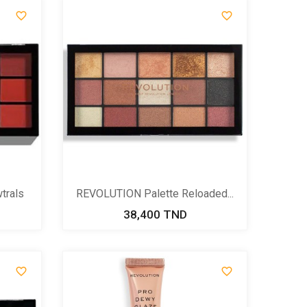


trals
REVOLUTION Palette Reloaded...
38,400 TND
Prix

