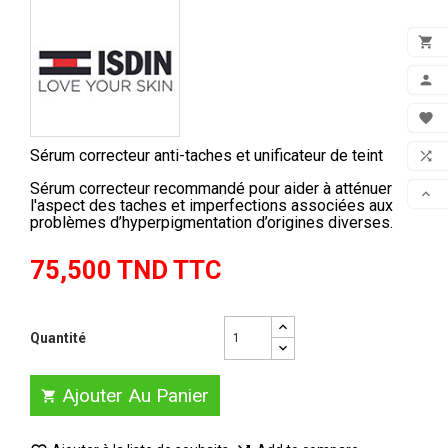

ADD

MON

FAV
Sérum correcteur anti-taches et unificateur de teint

COM
Sérum correcteur recommandé pour aider à atténuer

l'aspect des taches et imperfections associées aux
problèmes d’hyperpigmentation d’origines diverses.
SCR
75,500 TND TTC
Quantité
Ajouter Au Panier
