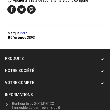

Ajouter à la liste de souhaits
Add to compare

Marque
Isdin
Référence
2893
PRODUITS

NOTRE SOCIÉTÉ

VOTRE COMPTE

INFORMATIONS
Bonheur.tn by SOTUREPCO

Immeuble Golden Tower Bloc B