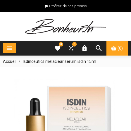
Profitez de nos promos

0
0





(0)
Accueil
Isdinceutics melaclear serum isdin 15ml