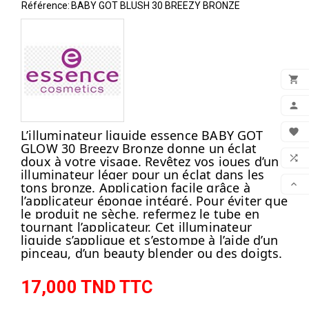
Référence:
BABY GOT BLUSH 30 BREEZY BRONZE

ADD

MON

L’illuminateur liquide essence BABY GOT
GLOW 30 Breezy Bronze donne un éclat
FAV

doux à votre visage. Revêtez vos joues d’un
illuminateur léger pour un éclat dans les
COM

tons bronze. Application facile grâce à
l’applicateur éponge intégré. Pour éviter que
SCR
le produit ne sèche, refermez le tube en
tournant l’applicateur. Cet illuminateur
liquide s’applique et s’estompe à l’aide d’un
pinceau, d’un beauty blender ou des doigts.
17,000 TND TTC