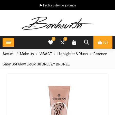
Profitez de nos promos

0
0





(0)
Accueil
Make up
VISAGE
Highlighter & Blush
Essence
Baby Got Glow Liquid 30 BREEZY BRONZE