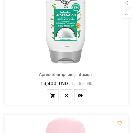

COM

SCR
Après-Shampooing Infusion...
13,400 TND
Prix
Prix
15,180 TND
de
base



