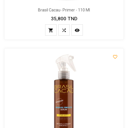
Brasil Cacau- Primer - 110 Ml
35,800 TND
Prix



