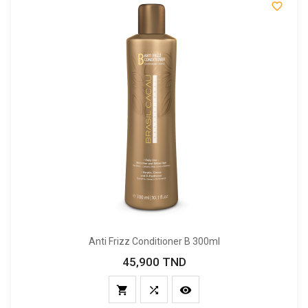

Anti Frizz Conditioner B 300ml
45,900 TND
Prix


