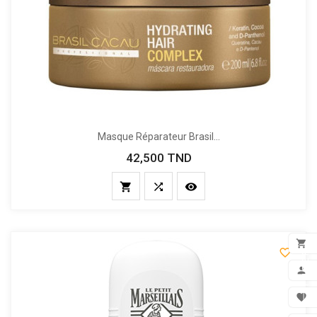
Masque Réparateur Brasil...
42,500 TND
Prix





FILTER
ADD

MON

FAV