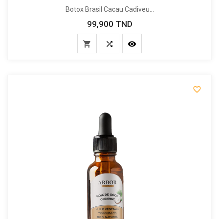
Botox Brasil Cacau Cadiveu...
99,900 TND
Prix



