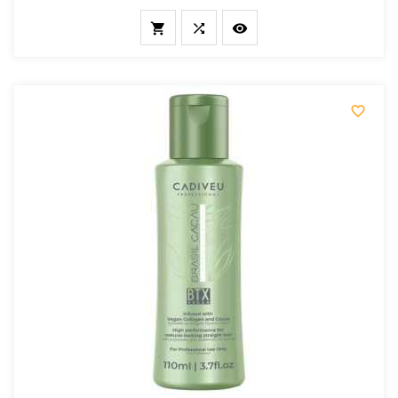



