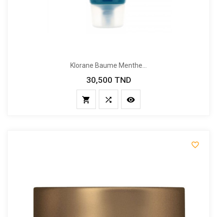
Klorane Baume Menthe...
30,500 TND
Prix



