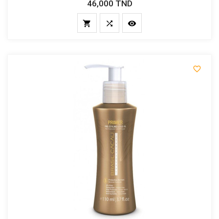
46,000 TND
Prix



