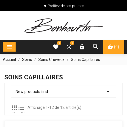
Profitez de nos promos

0
0





(0)
Accueil
Soins
Soins Cheveux
Soins Capillaires
SOINS CAPILLAIRES

New products first


Affichage 1-12 de 12 article(s)
GRID
LIST