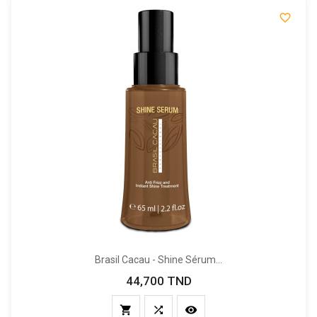

Brasil Cacau - Shine Sérum...
44,700 TND
Prix


