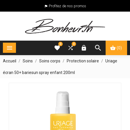
Profitez de nos promos

0
0





(0)
Accueil
Soins
Soins corps
Protection solaire
Uriage
écran 50+ bariesun spray enfant 200ml